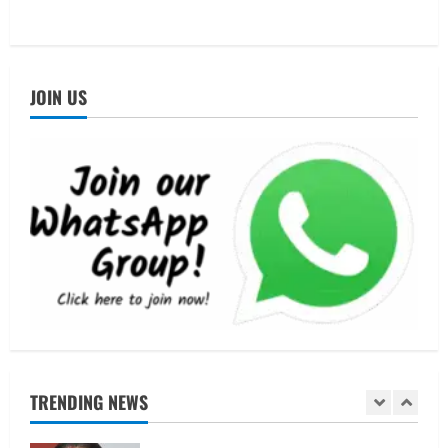
3
August 5, 2026
UTTARAKHAND NEWS
एमआईटी वर्ल्ड पीस यूनिवर्सिटी और जर्मनी के
बीएसबीआई के बीच समझौता; भारतीय छात्रों
JOIN US
को मिलेंगे वैश्विक अवसर
4
August 5, 2026
STATES NEWS
महाराज की राजस्थान के मुख्यमंत्री से
शिष्टाचार भेंट पर्यटन और सांस्कृतिक
गतिविधियों के विस्तार पर हुई चर्चा
5
August 4, 2026
UTTARAKHAND NEWS
जिलाधिकारी/जिला निर्वाचन अधिकारी ने
सहसपुर विधानसभा क्षेत्र के पोलिंग बूथों का
निरीक्षण कर एसआईआर आपत्ति निस्तारण
शिविर की व्यवस्थाओं का लिया जायजा
1
TRENDING NEWS
August 6, 2026
UTTARAKHAND NEWS