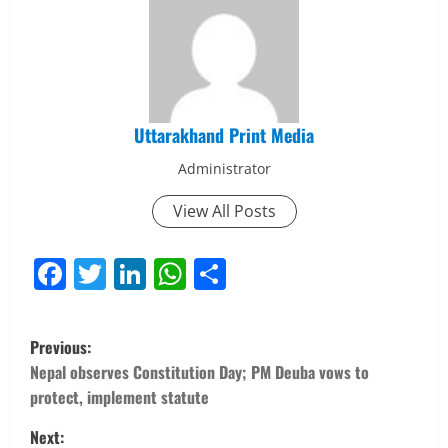
Uttarakhand Print Media
Administrator
View All Posts
Facebook
Twitter
LinkedIn
WhatsApp
Share
P
Previous:
o
Nepal observes Constitution Day; PM Deuba vows to
protect, implement statute
s
Next: