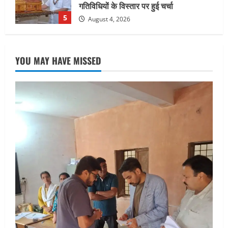
5
August 4, 2026
UTTARAKHAND NEWS
जिलाधिकारी/जिला निर्वाचन अधिकारी ने
सहसपुर विधानसभा क्षेत्र के पोलिंग बूथों का
YOU MAY HAVE MISSED
निरीक्षण कर एसआईआर आपत्ति निस्तारण
शिविर की व्यवस्थाओं का लिया जायजा
1
August 6, 2026
UTTARAKHAND NEWS
तीलू रौतेली पुरस्कार के लिए 13 वीरांगनाओं का
चयन : रेखा आर्या
August 6, 2026
2
UTTARAKHAND NEWS
मिस उत्तराखंड 2026 के सब-कॉन्टेस्ट ‘मिस
ब्यूटीफुल आइज़’ एवं ‘मिस ब्यूटीफुल हेयर’ का
आयोजन
3
August 5, 2026
UTTARAKHAND NEWS