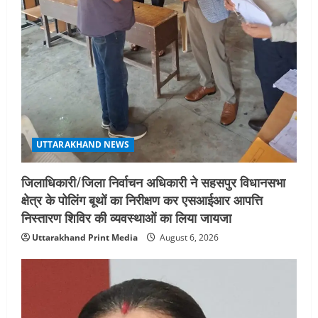
एमआईटी वर्ल्ड पीस यूनिवर्सिटी और जर्मनी के
बीएसबीआई के बीच समझौता; भारतीय छात्रों
को मिलेंगे वैश्विक अवसर
4
August 5, 2026
STATES NEWS
महाराज की राजस्थान के मुख्यमंत्री से
शिष्टाचार भेंट पर्यटन और सांस्कृतिक
गतिविधियों के विस्तार पर हुई चर्चा
UTTARAKHAND NEWS
5
August 4, 2026
जिलाधिकारी/जिला निर्वाचन अधिकारी ने सहसपुर विधानसभा
क्षेत्र के पोलिंग बूथों का निरीक्षण कर एसआईआर आपत्ति
निस्तारण शिविर की व्यवस्थाओं का लिया जायजा
Uttarakhand Print Media
August 6, 2026