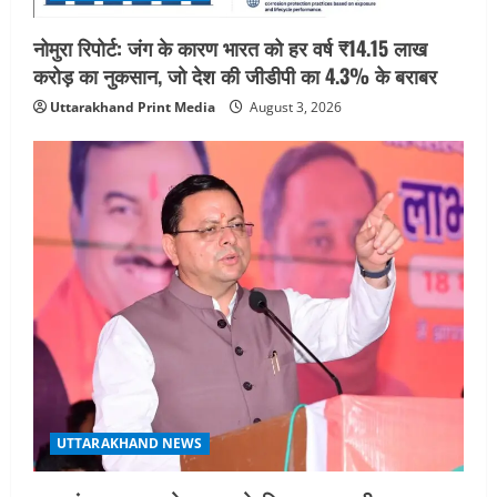
UTTARAKHAND NEWS
जिला चिकित्सालय के घटते राजस्व के कारणों
नोमुरा रिपोर्ट: जंग के कारण भारत को हर वर्ष ₹14.15 लाख
की जांच कर विस्तृत रिपोर्ट प्रस्तुत करने के
करोड़ का नुकसान, जो देश की जीडीपी का 4.3% के बराबर
डीएम ने दिए निर्देश
4
July 31, 2026
Uttarakhand Print Media
August 3, 2026
UTTARAKHAND NEWS
ब्रेकिंग न्यूज़ देहरादून में मतदाता सूची पुनरीक्षण
तेज, 5.47 लाख मतदाताओं को नोटिस,
July 30, 2026
5
UTTARAKHAND NEWS