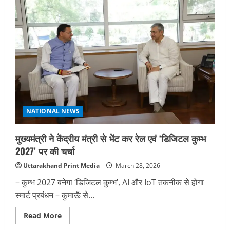
केंद्रीय
ऊर्जा
मंत्री
खट्टर
से
भेंट
कर
राज्य
से
संबंधित
विभिन्न
विषयों
पर
की
चर्चा
NATIONAL NEWS
मुख्यमंत्री ने केंद्रीय मंत्री से भेंट कर रेल एवं ‘डिजिटल कुम्भ
2027’ पर की चर्चा
Uttarakhand Print Media
March 28, 2026
– कुम्भ 2027 बनेगा ‘डिजिटल कुम्भ’, AI और IoT तकनीक से होगा
स्मार्ट प्रबंधन – कुमाऊँ से...
Read
Read More
more
about