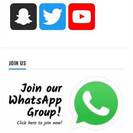
3
UTTARAKHAND NEWS
Snapchat
Twitter
YouTube
जिला चिकित्सालय के घटते राजस्व के कारणों
की जांच कर विस्तृत रिपोर्ट प्रस्तुत करने के
डीएम ने दिए निर्देश
4
July 31, 2026
UTTARAKHAND NEWS
ब्रेकिंग न्यूज़ देहरादून में मतदाता सूची पुनरीक्षण
JOIN US
तेज, 5.47 लाख मतदाताओं को नोटिस,
July 30, 2026
5
UTTARAKHAND NEWS
नोमुरा रिपोर्ट: जंग के कारण भारत को हर वर्ष
₹14.15 लाख करोड़ का नुकसान, जो देश की
जीडीपी का 4.3% के बराबर
1
August 3, 2026
UTTARAKHAND NEWS