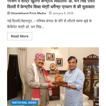
गैरसैंण में शीघ्र खुलेगा केन्द्रीय विद्यालयः डॉ. धन सिंह रावत
चर्चा
दिल्ली में केन्द्रीय शिक्षा मंत्री धर्मेन्द्र प्रधान से की मुलाकात
Uttarakhand Print Media
January 8, 2026
नई दिल्ली/देहरादून, – पश्चिम बंगाल के दौरे से लौटते समय सूबे के
कैबिनेट मंत्री डॉ. धन सिंह...
Read
Read More
more
about
गैरसैंण
में
शीघ्र
खुलेगा
केन्द्रीय
विद्यालयः
डॉ.
धन
सिंह
रावत
दिल्ली
में
केन्द्रीय
शिक्षा
मंत्री
धर्मेन्द्र
प्रधान
से
NATIONAL NEWS
की