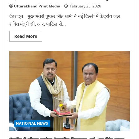
Uttarakhand Print Media
February 23, 2026
देहरादून। मुख्यमंत्री पुष्कर सिंह धामी ने नई दिल्ली में केंद्रीय जल
शक्ति मंत्री सी. आर. पाटिल से...
Read
Read More
more
about
सीएम
धामी
ने
केंद्रीय
जल
शक्ति
मंत्री
सी.
आर.
पाटिल
से
भेंट
की,
नमामि
गंगे
से
संबंधित
परियोजनाओं
NATIONAL NEWS
पर
की
विस्तृत