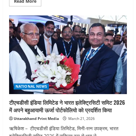
Read
Read More
more
about
प्रधानमंत्री
नरेंद्र
मोदी
से
मिले
सीएम
पुष्कर
धामी,
उत्तराखंड
आगमन
का
दिया
निमंत्रण
NATIONAL NEWS
टीएचडीसी इंडिया लिमिटेड ने भारत इलेक्ट्रिसिटी समिट 2026
में अपने बहुआयामी ऊर्जा पोर्टफोलियो को प्रदर्शित किया
Uttarakhand Print Media
March 21, 2026
ऋषिकेश – टीएचडीसी इंडिया लिमिटेड, मिनी-रत्न उपक्रम, भारत