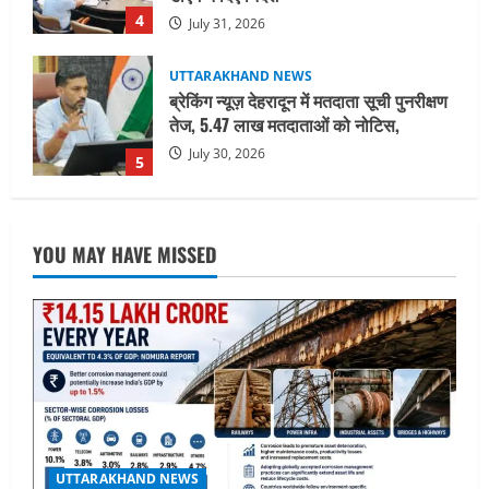
July 30, 2026
5
UTTARAKHAND NEWS
नोमुरा रिपोर्ट: जंग के कारण भारत को हर वर्ष
₹14.15 लाख करोड़ का नुकसान, जो देश की
जीडीपी का 4.3% के बराबर
1
August 3, 2026
UTTARAKHAND NEWS
अल्पसंख्यक समाज के उत्थान के लिए सरकार
YOU MAY HAVE MISSED
पूरी तरह प्रतिबद्ध, योजनाओं का लाभ बिना
किसी भेदभाव के अंतिम व्यक्ति तक पहुंचेगा:
मुख्यमंत्री धामी
2
August 2, 2026
UTTARAKHAND NEWS
मुख्यमंत्री पुष्कर धामी ने सुनीं जनसमस्याएं,
अधिकारियों को त्वरित समाधान के दिए निर्देश
August 1, 2026
3
UTTARAKHAND NEWS