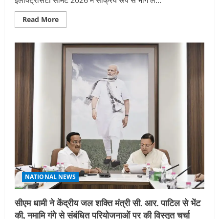
इलेक्ट्रिसिटी समिट 2026 में सक्रिय रूप से भाग ले...
Read
Read More
more
about
टीएचडीसी
इंडिया
लिमिटेड
ने
भारत
इलेक्ट्रिसिटी
समिट
2026
में
अपने
बहुआयामी
ऊर्जा
पोर्टफोलियो
को
प्रदर्शित
किया
NATIONAL NEWS
सीएम धामी ने केंद्रीय जल शक्ति मंत्री सी. आर. पाटिल से भेंट
की, नमामि गंगे से संबंधित परियोजनाओं पर की विस्तृत चर्चा