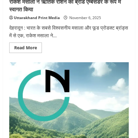
राकेश मसाला ने ऋतिक रोशन का ब्रांड एम्बेसडर के रूप में
स्वागत किया
Uttarakhand Print Media
November 6, 2025
देहरादून : भारत के सबसे विश्वसनीय मसाला और फूड प्रोडक्ट ब्रांड्स
में से एक, राकेश मसाला ने...
Read
Read More
more
about
राकेश
मसाला
ने
ऋतिक
रोशन
का
ब्रांड
एम्बेसडर
के
रूप
में
स्वागत
किया