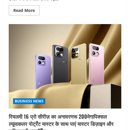
Read
Read More
more
about
आईजीआई
ने
किया
एजीएल
का
अधिग्रहण,
कलर्ड
जेमस्टोन
सर्टिफिकेशन
के
क्षेत्र
में
दुनिया
भर
में
अपनी
मौजूदगी
बढ़ाने
की
दिशा
BUSINESS NEWS
में
एक
बड़ा
रियलमी 16 प्रो सीरीज़ का अनावरणरू 200मेगापिक्सल
कदम
ल्यूमाकलर पोर्ट्रेट मास्टर के साथ पाएं मास्टर डिज़ाइन और