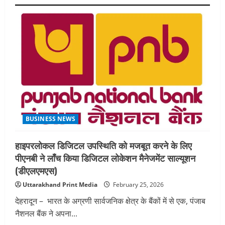
होंडा
मोटरसाइकिल
एंड
स्कूटर
इंडिया
ने
“होंडा
मानेसर
हाफ
मैराथन
2026
–
रन
फॉर
रोड
सेफ्टी”
के
BUSINESS NEWS
चौथे
संस्करण
का
सफल
हाइपरलोकल डिजिटल उपस्थिति को मजबूत करने के लिए
समापन
किया
पीएनबी ने लाँच किया डिजिटल लोकेशन मैनेजमेंट साल्यूशन
(डीएलएमएस)
Uttarakhand Print Media
February 25, 2026
देहरादून – भारत के अग्रणी सार्वजनिक क्षेत्र के बैंकों में से एक, पंजाब
नैशनल बैंक ने अपना...