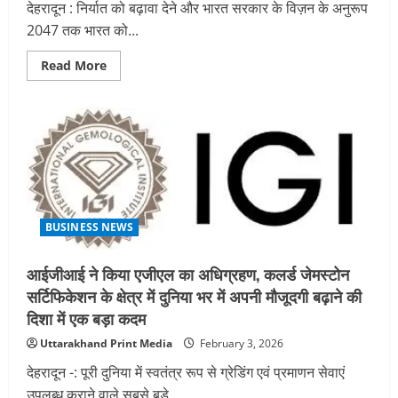
देहरादून : निर्यात को बढ़ावा देने और भारत सरकार के विज़न के अनुरूप
2047 तक भारत को...
Read
Read More
more
about
यूनियन
बैंक
ऑफ़
इंडिया
द्वारा
दो
नई
कोलैटरल
फ्री
निर्यात
ऋण
BUSINESS NEWS
योजना
का
शुभारंभ
आईजीआई ने किया एजीएल का अधिग्रहण, कलर्ड जेमस्टोन
सर्टिफिकेशन के क्षेत्र में दुनिया भर में अपनी मौजूदगी बढ़ाने की
दिशा में एक बड़ा कदम
Uttarakhand Print Media
February 3, 2026
देहरादून -: पूरी दुनिया में स्वतंत्र रूप से ग्रेडिंग एवं प्रमाणन सेवाएं
उपलब्ध कराने वाले सबसे बड़े...