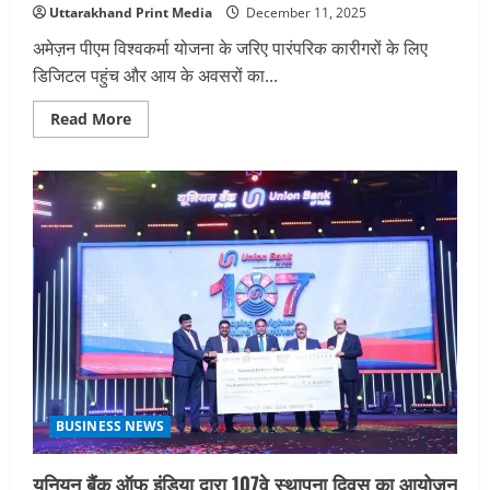
Uttarakhand Print Media
December 11, 2025
अमेज़न पीएम विश्वकर्मा योजना के जरिए पारंपरिक कारीगरों के लिए
डिजिटल पहुंच और आय के अवसरों का...
Read
Read More
more
about
अमेज़न
इंडिया
ने
कारीगरों,
उद्यमियों
और
लॉजिस्टिक्स
क्षेत्र
के
लिए
अवसरों
बढ़ाने
के
लिए
की
सरकारी
विभागों
के
BUSINESS NEWS
साथ
साझेदारी।
यूनियन बैंक ऑफ इंडिया द्वारा 107वे स्थापना दिवस का आयोजन