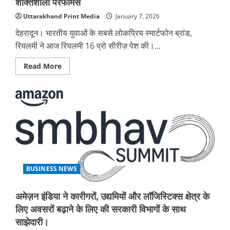
शक्तिशाली परफॉर्मेंस
Uttarakhand Print Media
January 7, 2026
देहरादून। भारतीय युवाओं के सबसे लोकप्रिय स्मार्टफोन ब्रांड,
रियलमी ने आज रियलमी 16 प्रो सीरीज़ पेश की।...
Read
Read More
more
about
रियलमी
16
प्रो
सीरीज़
का
अनावरणरू
200मेगापिक्सल
ल्यूमाकलर
पोर्ट्रेट
मास्टर
के
साथ
BUSINESS NEWS
पाएं
मास्टर
डिज़ाइन
अमेज़न इंडिया ने कारीगरों, उद्यमियों और लॉजिस्टिक्स क्षेत्र के
और
शक्तिशाली
लिए अवसरों बढ़ाने के लिए की सरकारी विभागों के साथ
परफॉर्मेंस
साझेदारी।