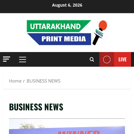
Skip
August 6, 2026
to
content
LIVE
Primary
Menu
Home
BUSINESS NEWS
BUSINESS NEWS