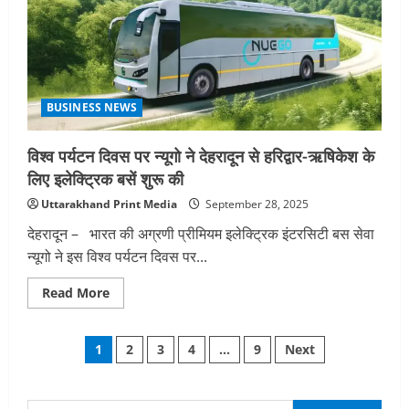
BUSINESS NEWS
विश्व पर्यटन दिवस पर न्यूगो ने देहरादून से हरिद्वार-ऋषिकेश के
लिए इलेक्ट्रिक बसें शुरू की
Uttarakhand Print Media
September 28, 2025
देहरादून – भारत की अग्रणी प्रीमियम इलेक्ट्रिक इंटरसिटी बस सेवा
न्यूगो ने इस विश्व पर्यटन दिवस पर...
Read
Read More
more
about
विश्व
Posts
पर्यटन
1
2
3
4
…
9
Next
दिवस
पर न्यूगो
pagination
ने
देहरादून
से