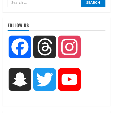
Search
हरिद्वार-
for:
ऋषिकेश
के
UTTARAKHAND NEWS
लिए
एमआईटी वर्ल्ड पीस यूनिवर्सिटी और जर्मनी के
इलेक्ट्रिक
बसें
बीएसबीआई के बीच समझौता; भारतीय छात्रों
शुरू
FOLLOW US
को मिलेंगे वैश्विक अवसर
की
2
August 5, 2026
STATES NEWS
Facebook
Threads
Instagram
महाराज की राजस्थान के मुख्यमंत्री से
शिष्टाचार भेंट पर्यटन और सांस्कृतिक
गतिविधियों के विस्तार पर हुई चर्चा
3
August 4, 2026
UTTARAKHAND NEWS
Snapchat
Twitter
YouTube
नोमुरा रिपोर्ट: जंग के कारण भारत को हर वर्ष
₹14.15 लाख करोड़ का नुकसान, जो देश की
जीडीपी का 4.3% के बराबर
4
August 3, 2026
UTTARAKHAND NEWS