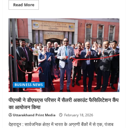
Read
Read More
more
about
हाइपरलोकल
डिजिटल
उपस्थिति
को
मजबूत
करने
के
लिए
पीएनबी
ने
लाँच
किया
डिजिटल
लोकेशन
मैनेजमेंट
साल्यूशन
(डीएलएमएस)
BUSINESS NEWS
पीएनबी ने डीएफएस परिसर में सैलरी अकाउंट फैसिलिटेशन कैंप
का आयोजन किया
Uttarakhand Print Media
February 18, 2026
देहरादून : सार्वजनिक क्षेत्र में भारत के अग्रणी बैंकों में से एक, पंजाब