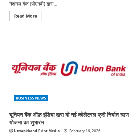
नैशनल बैंक (पीएनबी) द्वारा...
Read
Read More
more
about
पीएनबी
ने
डीएफएस
परिसर
में
सैलरी
अकाउंट
फैसिलिटेशन
कैंप
का
आयोजन
किया
BUSINESS NEWS
यूनियन बैंक ऑफ़ इंडिया द्वारा दो नई कोलैटरल फ्री निर्यात ऋण
योजना का शुभारंभ
Uttarakhand Print Media
February 16, 2026