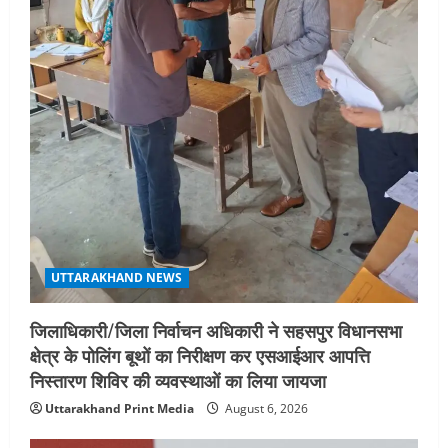
UTTARAKHAND NEWS
एमआईटी वर्ल्ड पीस यूनिवर्सिटी और जर्मनी के
बीएसबीआई के बीच समझौता; भारतीय छात्रों
को मिलेंगे वैश्विक अवसर
4
August 5, 2026
STATES NEWS
महाराज की राजस्थान के मुख्यमंत्री से
शिष्टाचार भेंट पर्यटन और सांस्कृतिक
गतिविधियों के विस्तार पर हुई चर्चा
5
August 4, 2026
UTTARAKHAND NEWS
जिलाधिकारी/जिला निर्वाचन अधिकारी ने सहसपुर विधानसभा
क्षेत्र के पोलिंग बूथों का निरीक्षण कर एसआईआर आपत्ति
निस्तारण शिविर की व्यवस्थाओं का लिया जायजा
Uttarakhand Print Media
August 6, 2026