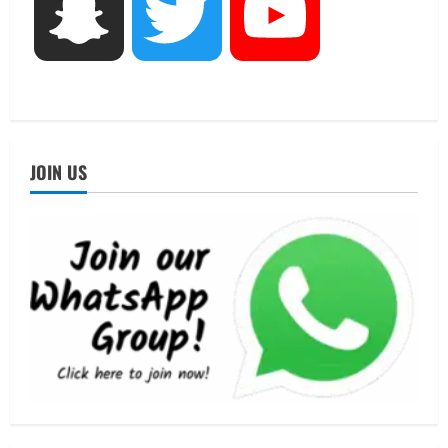
आयोजन
Snapchat
Twitter
YouTube
3
August 5, 2026
UTTARAKHAND NEWS
एमआईटी वर्ल्ड पीस यूनिवर्सिटी और जर्मनी के
बीएसबीआई के बीच समझौता; भारतीय छात्रों
को मिलेंगे वैश्विक अवसर
4
August 5, 2026
JOIN US
STATES NEWS
महाराज की राजस्थान के मुख्यमंत्री से
शिष्टाचार भेंट पर्यटन और सांस्कृतिक
गतिविधियों के विस्तार पर हुई चर्चा
5
August 4, 2026
UTTARAKHAND NEWS
जिलाधिकारी/जिला निर्वाचन अधिकारी ने
सहसपुर विधानसभा क्षेत्र के पोलिंग बूथों का
निरीक्षण कर एसआईआर आपत्ति निस्तारण
शिविर की व्यवस्थाओं का लिया जायजा
1
August 6, 2026