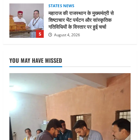
गतिविधियों के विस्तार पर हुई चर्चा
5
August 4, 2026
UTTARAKHAND NEWS
जिलाधिकारी/जिला निर्वाचन अधिकारी ने
सहसपुर विधानसभा क्षेत्र के पोलिंग बूथों का
निरीक्षण कर एसआईआर आपत्ति निस्तारण
शिविर की व्यवस्थाओं का लिया जायजा
1
YOU MAY HAVE MISSED
August 6, 2026
UTTARAKHAND NEWS
तीलू रौतेली पुरस्कार के लिए 13 वीरांगनाओं का
चयन : रेखा आर्या
August 6, 2026
2
UTTARAKHAND NEWS
मिस उत्तराखंड 2026 के सब-कॉन्टेस्ट ‘मिस
ब्यूटीफुल आइज़’ एवं ‘मिस ब्यूटीफुल हेयर’ का
आयोजन
3
August 5, 2026