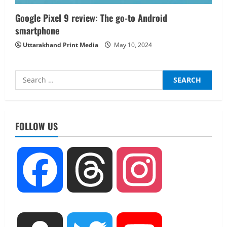
Google Pixel 9 review: The go-to Android
smartphone
Uttarakhand Print Media
May 10, 2024
Search
for:
FOLLOW US
UTTARAKHAND NEWS
तीलू रौतेली पुरस्कार के लिए 13 वीरांगनाओं का
चयन : रेखा आर्या
Facebook
Threads
Instagram
August 6, 2026
2
UTTARAKHAND NEWS
मिस उत्तराखंड 2026 के सब-कॉन्टेस्ट ‘मिस
ब्यूटीफुल आइज़’ एवं ‘मिस ब्यूटीफुल हेयर’ का