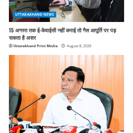
सहसपुर विधानसभा क्षेत्र के पोलिंग बूथों का
निरीक्षण कर एसआईआर आपत्ति निस्तारण
शिविर की व्यवस्थाओं का लिया जायजा
4
UTTARAKHAND NEWS
August 6, 2026
15 अगस्त तक ई-केवाईसी नहीं कराई तो गैस आपूर्ति पर पड़
UTTARAKHAND NEWS
तीलू रौतेली पुरस्कार के लिए 13 वीरांगनाओं का
सकता है असर
चयन : रेखा आर्या
Uttarakhand Print Media
August 8, 2026
August 6, 2026
5