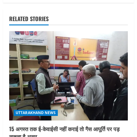
i
g
RELATED STORIES
a
t
i
o
n
UTTARAKHAND NEWS
15 अगस्त तक ई-केवाईसी नहीं कराई तो गैस आपूर्ति पर पड़
सकता है असर