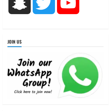
UTTARAKHAND NEWS
Snapchat
Twitter
YouTube
जिलाधिकारी/जिला निर्वाचन अधिकारी ने
सहसपुर विधानसभा क्षेत्र के पोलिंग बूथों का
निरीक्षण कर एसआईआर आपत्ति निस्तारण
शिविर की व्यवस्थाओं का लिया जायजा
4
August 6, 2026
UTTARAKHAND NEWS
तीलू रौतेली पुरस्कार के लिए 13 वीरांगनाओं का
JOIN US
चयन : रेखा आर्या
August 6, 2026
5
UTTARAKHAND NEWS
15 अगस्त तक ई-केवाईसी नहीं कराई तो गैस
आपूर्ति पर पड़ सकता है असर
August 8, 2026
1
UTTARAKHAND NEWS
धामी कैबिनेट ने लिए कई महत्वपूर्ण निर्णय, अब
सामान्य वर्ग के पशुपालकों को भी गाय एवं भैंस