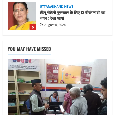
UTTARAKHAND NEWS
15 अगस्त तक ई-केवाईसी नहीं कराई तो गैस
आपूर्ति पर पड़ सकता है असर
August 8, 2026
1
UTTARAKHAND NEWS
धामी कैबिनेट ने लिए कई महत्वपूर्ण निर्णय, अब
YOU MAY HAVE MISSED
सामान्य वर्ग के पशुपालकों को भी गाय एवं भैंस
खरीद पर मिलेगा अनुदान, मजदूरी संहिता
नियमावली-2026 को मिली मंजूरी
2
August 7, 2026
UTTARAKHAND NEWS
नाबार्ड ने राष्ट्रीय हथकरघा दिवस के अवसर पर
मुंबई में तीन दिवसीय प्रदर्शनी का आयोजन किया
August 7, 2026
3
UTTARAKHAND NEWS
जिलाधिकारी/जिला निर्वाचन अधिकारी ने