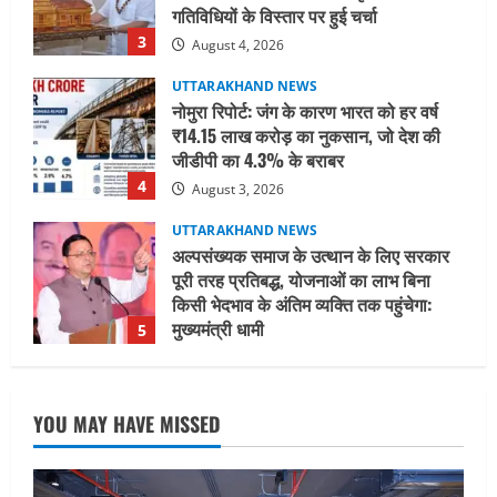
₹14.15 लाख करोड़ का नुकसान, जो देश की
जीडीपी का 4.3% के बराबर
4
August 3, 2026
UTTARAKHAND NEWS
अल्पसंख्यक समाज के उत्थान के लिए सरकार
पूरी तरह प्रतिबद्ध, योजनाओं का लाभ बिना
किसी भेदभाव के अंतिम व्यक्ति तक पहुंचेगा:
मुख्यमंत्री धामी
5
August 2, 2026
UTTARAKHAND NEWS
मिस उत्तराखंड 2026 के सब-कॉन्टेस्ट ‘मिस
ब्यूटीफुल आइज़’ एवं ‘मिस ब्यूटीफुल हेयर’ का
आयोजन
1
August 5, 2026
UTTARAKHAND NEWS
YOU MAY HAVE MISSED
एमआईटी वर्ल्ड पीस यूनिवर्सिटी और जर्मनी के
बीएसबीआई के बीच समझौता; भारतीय छात्रों
को मिलेंगे वैश्विक अवसर