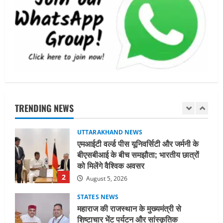
August 2, 2026
UTTARAKHAND NEWS
मिस उत्तराखंड 2026 के सब-कॉन्टेस्ट ‘मिस
ब्यूटीफुल आइज़’ एवं ‘मिस ब्यूटीफुल हेयर’ का
आयोजन
1
August 5, 2026
UTTARAKHAND NEWS
एमआईटी वर्ल्ड पीस यूनिवर्सिटी और जर्मनी के
बीएसबीआई के बीच समझौता; भारतीय छात्रों
TRENDING NEWS
को मिलेंगे वैश्विक अवसर
2
August 5, 2026
STATES NEWS
महाराज की राजस्थान के मुख्यमंत्री से
शिष्टाचार भेंट पर्यटन और सांस्कृतिक
गतिविधियों के विस्तार पर हुई चर्चा
3
August 4, 2026
UTTARAKHAND NEWS
नोमुरा रिपोर्ट: जंग के कारण भारत को हर वर्ष