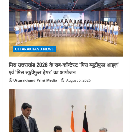
2
August 5, 2026
STATES NEWS
महाराज की राजस्थान के मुख्यमंत्री से
शिष्टाचार भेंट पर्यटन और सांस्कृतिक
गतिविधियों के विस्तार पर हुई चर्चा
3
August 4, 2026
UTTARAKHAND NEWS
UTTARAKHAND NEWS
नोमुरा रिपोर्ट: जंग के कारण भारत को हर वर्ष
मिस उत्तराखंड 2026 के सब-कॉन्टेस्ट ‘मिस ब्यूटीफुल आइज़’
₹14.15 लाख करोड़ का नुकसान, जो देश की
जीडीपी का 4.3% के बराबर
एवं ‘मिस ब्यूटीफुल हेयर’ का आयोजन
4
August 3, 2026
Uttarakhand Print Media
August 5, 2026
UTTARAKHAND NEWS
अल्पसंख्यक समाज के उत्थान के लिए सरकार
पूरी तरह प्रतिबद्ध, योजनाओं का लाभ बिना
किसी भेदभाव के अंतिम व्यक्ति तक पहुंचेगा:
मुख्यमंत्री धामी
5
August 2, 2026