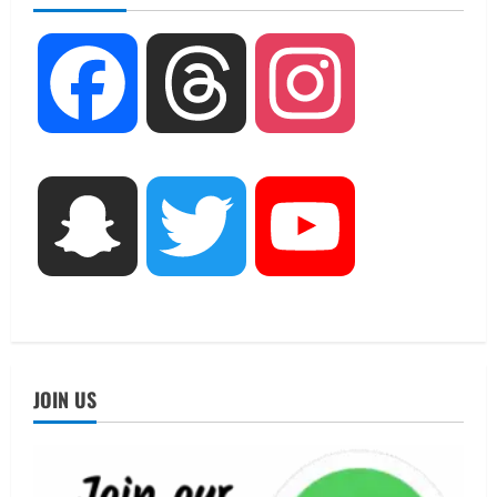
बीएसबीआई के बीच समझौता; भारतीय छात्रों
को मिलेंगे वैश्विक अवसर
2
August 5, 2026
Facebook
Threads
Instagram
STATES NEWS
महाराज की राजस्थान के मुख्यमंत्री से
शिष्टाचार भेंट पर्यटन और सांस्कृतिक
गतिविधियों के विस्तार पर हुई चर्चा
3
August 4, 2026
Snapchat
Twitter
YouTube
UTTARAKHAND NEWS
नोमुरा रिपोर्ट: जंग के कारण भारत को हर वर्ष
₹14.15 लाख करोड़ का नुकसान, जो देश की
जीडीपी का 4.3% के बराबर
4
August 3, 2026
UTTARAKHAND NEWS
JOIN US
अल्पसंख्यक समाज के उत्थान के लिए सरकार
पूरी तरह प्रतिबद्ध, योजनाओं का लाभ बिना
किसी भेदभाव के अंतिम व्यक्ति तक पहुंचेगा:
मुख्यमंत्री धामी
5