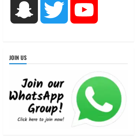
UTTARAKHAND NEWS
Snapchat
Twitter
YouTube
जिलाधिकारी/जिला निर्वाचन अधिकारी ने
सहसपुर विधानसभा क्षेत्र के पोलिंग बूथों का
निरीक्षण कर एसआईआर आपत्ति निस्तारण
शिविर की व्यवस्थाओं का लिया जायजा
4
August 6, 2026
UTTARAKHAND NEWS
JOIN US
तीलू रौतेली पुरस्कार के लिए 13 वीरांगनाओं का
चयन : रेखा आर्या
August 6, 2026
5
UTTARAKHAND NEWS
15 अगस्त तक ई-केवाईसी नहीं कराई तो गैस
आपूर्ति पर पड़ सकता है असर
August 8, 2026
1
UTTARAKHAND NEWS
धामी कैबिनेट ने लिए कई महत्वपूर्ण निर्णय, अब