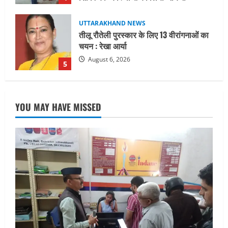
UTTARAKHAND NEWS
15 अगस्त तक ई-केवाईसी नहीं कराई तो गैस
आपूर्ति पर पड़ सकता है असर
August 8, 2026
1
UTTARAKHAND NEWS
धामी कैबिनेट ने लिए कई महत्वपूर्ण निर्णय, अब
YOU MAY HAVE MISSED
सामान्य वर्ग के पशुपालकों को भी गाय एवं भैंस
खरीद पर मिलेगा अनुदान, मजदूरी संहिता
नियमावली-2026 को मिली मंजूरी
2
August 7, 2026
UTTARAKHAND NEWS
नाबार्ड ने राष्ट्रीय हथकरघा दिवस के अवसर पर
मुंबई में तीन दिवसीय प्रदर्शनी का आयोजन किया
August 7, 2026
3
UTTARAKHAND NEWS