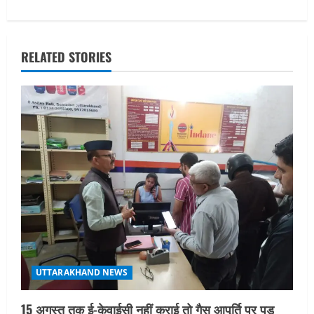
i
g
RELATED STORIES
a
t
i
o
n
UTTARAKHAND NEWS
15 अगस्त तक ई-केवाईसी नहीं कराई तो गैस आपूर्ति पर पड़