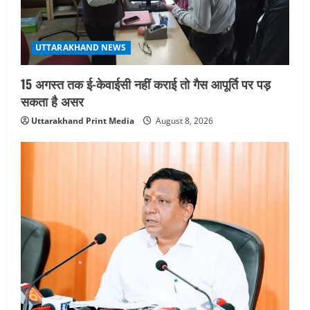
जिलाधिकारी/जिला निर्वाचन अधिकारी ने
सहसपुर विधानसभा क्षेत्र के पोलिंग बूथों का
निरीक्षण कर एसआईआर आपत्ति निस्तारण
शिविर की व्यवस्थाओं का लिया जायजा
UTTARAKHAND NEWS
4
August 6, 2026
15 अगस्त तक ई-केवाईसी नहीं कराई तो गैस आपूर्ति पर पड़
UTTARAKHAND NEWS
तीलू रौतेली पुरस्कार के लिए 13 वीरांगनाओं का
सकता है असर
चयन : रेखा आर्या
Uttarakhand Print Media
August 8, 2026
August 6, 2026
5