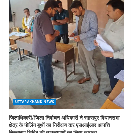
UTTARAKHAND NEWS
एमआईटी वर्ल्ड पीस यूनिवर्सिटी और जर्मनी के
बीएसबीआई के बीच समझौता; भारतीय छात्रों
को मिलेंगे वैश्विक अवसर
4
August 5, 2026
STATES NEWS
महाराज की राजस्थान के मुख्यमंत्री से
शिष्टाचार भेंट पर्यटन और सांस्कृतिक
गतिविधियों के विस्तार पर हुई चर्चा
5
August 4, 2026
UTTARAKHAND NEWS
जिलाधिकारी/जिला निर्वाचन अधिकारी ने सहसपुर विधानसभा
क्षेत्र के पोलिंग बूथों का निरीक्षण कर एसआईआर आपत्ति
निस्तारण शिविर की व्यवस्थाओं का लिया जायजा