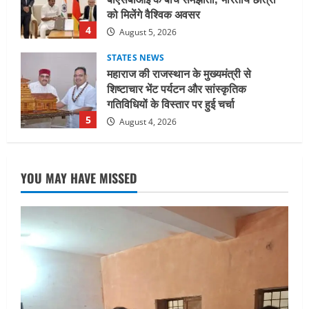
शिष्टाचार भेंट पर्यटन और सांस्कृतिक
गतिविधियों के विस्तार पर हुई चर्चा
5
August 4, 2026
UTTARAKHAND NEWS
जिलाधिकारी/जिला निर्वाचन अधिकारी ने
सहसपुर विधानसभा क्षेत्र के पोलिंग बूथों का
निरीक्षण कर एसआईआर आपत्ति निस्तारण
शिविर की व्यवस्थाओं का लिया जायजा
1
August 6, 2026
UTTARAKHAND NEWS
तीलू रौतेली पुरस्कार के लिए 13 वीरांगनाओं का
YOU MAY HAVE MISSED
चयन : रेखा आर्या
August 6, 2026
2
UTTARAKHAND NEWS
मिस उत्तराखंड 2026 के सब-कॉन्टेस्ट ‘मिस
ब्यूटीफुल आइज़’ एवं ‘मिस ब्यूटीफुल हेयर’ का
आयोजन
3
August 5, 2026