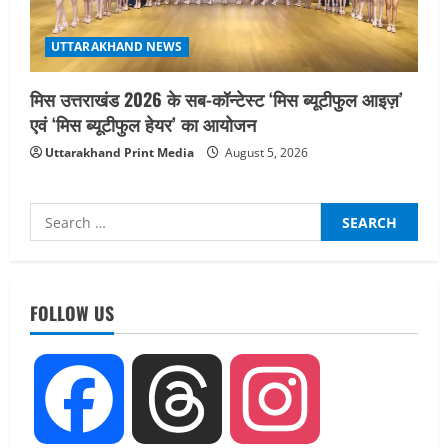
UTTARAKHAND NEWS
मिस उत्तराखंड 2026 के सब-कॉन्टेस्ट ‘मिस ब्यूटीफुल आइज़’
एवं ‘मिस ब्यूटीफुल हेयर’ का आयोजन
Uttarakhand Print Media
August 5, 2026
Search
for:
UTTARAKHAND NEWS
तीलू रौतेली पुरस्कार के लिए 13 वीरांगनाओं का
FOLLOW US
चयन : रेखा आर्या
August 6, 2026
2
UTTARAKHAND NEWS
Facebook
Threads
Instagram
मिस उत्तराखंड 2026 के सब-कॉन्टेस्ट ‘मिस
ब्यूटीफुल आइज़’ एवं ‘मिस ब्यूटीफुल हेयर’ का