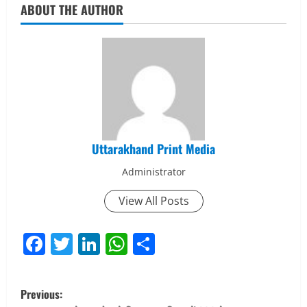
ABOUT THE AUTHOR
Uttarakhand Print Media
Administrator
View All Posts
Facebook
Twitter
LinkedIn
WhatsApp
Share
P
Previous: