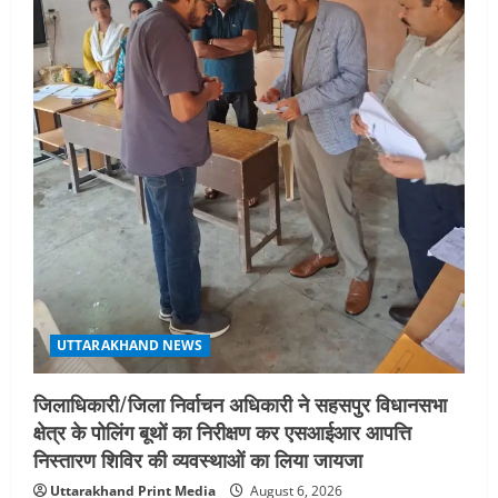
एमआईटी वर्ल्ड पीस यूनिवर्सिटी और जर्मनी के
बीएसबीआई के बीच समझौता; भारतीय छात्रों
को मिलेंगे वैश्विक अवसर
4
August 5, 2026
STATES NEWS
महाराज की राजस्थान के मुख्यमंत्री से
शिष्टाचार भेंट पर्यटन और सांस्कृतिक
गतिविधियों के विस्तार पर हुई चर्चा
5
August 4, 2026
UTTARAKHAND NEWS
जिलाधिकारी/जिला निर्वाचन अधिकारी ने सहसपुर विधानसभा
क्षेत्र के पोलिंग बूथों का निरीक्षण कर एसआईआर आपत्ति
निस्तारण शिविर की व्यवस्थाओं का लिया जायजा
Uttarakhand Print Media
August 6, 2026