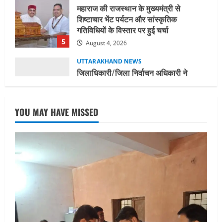
5
August 4, 2026
UTTARAKHAND NEWS
जिलाधिकारी/जिला निर्वाचन अधिकारी ने
सहसपुर विधानसभा क्षेत्र के पोलिंग बूथों का
निरीक्षण कर एसआईआर आपत्ति निस्तारण
शिविर की व्यवस्थाओं का लिया जायजा
1
August 6, 2026
UTTARAKHAND NEWS
तीलू रौतेली पुरस्कार के लिए 13 वीरांगनाओं का
YOU MAY HAVE MISSED
चयन : रेखा आर्या
August 6, 2026
2
UTTARAKHAND NEWS
मिस उत्तराखंड 2026 के सब-कॉन्टेस्ट ‘मिस
ब्यूटीफुल आइज़’ एवं ‘मिस ब्यूटीफुल हेयर’ का
आयोजन
3
August 5, 2026
UTTARAKHAND NEWS