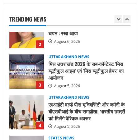
तीलू रौतेली पुरस्कार के लिए 13 वीरांगनाओं का
चयन : रेखा आर्या
TRENDING NEWS
August 6, 2026
2
UTTARAKHAND NEWS
मिस उत्तराखंड 2026 के सब-कॉन्टेस्ट ‘मिस
ब्यूटीफुल आइज़’ एवं ‘मिस ब्यूटीफुल हेयर’ का
आयोजन
3
August 5, 2026
UTTARAKHAND NEWS
एमआईटी वर्ल्ड पीस यूनिवर्सिटी और जर्मनी के
बीएसबीआई के बीच समझौता; भारतीय छात्रों
को मिलेंगे वैश्विक अवसर
4
August 5, 2026
STATES NEWS
महाराज की राजस्थान के मुख्यमंत्री से
शिष्टाचार भेंट पर्यटन और सांस्कृतिक
गतिविधियों के विस्तार पर हुई चर्चा