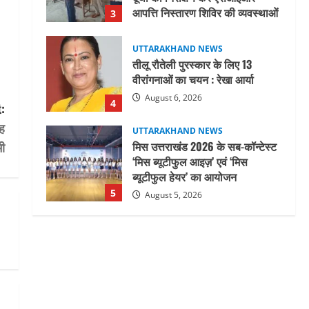
वीरांगनाओं का चयन : रेखा आर्या
August 6, 2026
4
UTTARAKHAND NEWS
मिस उत्तराखंड 2026 के सब-कॉन्टेस्ट
‘मिस ब्यूटीफुल आइज़’ एवं ‘मिस
:
ब्यूटीफुल हेयर’ का आयोजन
ंह
5
August 5, 2026
ी
UTTARAKHAND NEWS
धामी कैबिनेट ने लिए कई महत्वपूर्ण
निर्णय, अब सामान्य वर्ग के पशुपालकों
को भी गाय एवं भैंस खरीद पर मिलेगा
अनुदान, मजदूरी संहिता
1
नियमावली-2026 को मिली मंजूरी
UTTARAKHAND NEWS
August 7, 2026
नाबार्ड ने राष्ट्रीय हथकरघा दिवस के
अवसर पर मुंबई में तीन दिवसीय
प्रदर्शनी का आयोजन किया
2