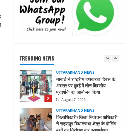
UTTARAKHAND NEWS
धामी कैबिनेट ने लिए कई महत्वपूर्ण
े
निर्णय, अब सामान्य वर्ग के पशुपालकों
ा
को भी गाय एवं भैंस खरीद पर मिलेगा
अनुदान, मजदूरी संहिता
1
नियमावली-2026 को मिली मंजूरी
UTTARAKHAND NEWS
August 7, 2026
नाबार्ड ने राष्ट्रीय हथकरघा दिवस के
अवसर पर मुंबई में तीन दिवसीय
TRENDING NEWS
प्रदर्शनी का आयोजन किया
ल
2
August 7, 2026
UTTARAKHAND NEWS
जिलाधिकारी/जिला निर्वाचन अधिकारी
ने सहसपुर विधानसभा क्षेत्र के पोलिंग
बूथों का निरीक्षण कर एसआईआर
आपत्ति निस्तारण शिविर की व्यवस्थाओं
3
का लिया जायजा
August 6, 2026
UTTARAKHAND NEWS
तीलू रौतेली पुरस्कार के लिए 13