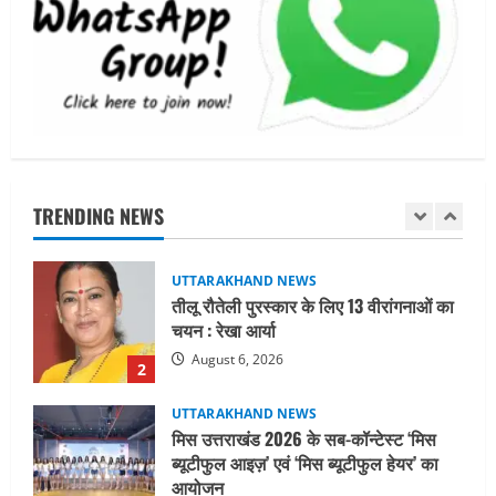
जिलाधिकारी/जिला निर्वाचन अधिकारी ने
सहसपुर विधानसभा क्षेत्र के पोलिंग बूथों का
निरीक्षण कर एसआईआर आपत्ति निस्तारण
शिविर की व्यवस्थाओं का लिया जायजा
1
August 6, 2026
UTTARAKHAND NEWS
तीलू रौतेली पुरस्कार के लिए 13 वीरांगनाओं का
चयन : रेखा आर्या
TRENDING NEWS
August 6, 2026
2
UTTARAKHAND NEWS
मिस उत्तराखंड 2026 के सब-कॉन्टेस्ट ‘मिस
ब्यूटीफुल आइज़’ एवं ‘मिस ब्यूटीफुल हेयर’ का
आयोजन
3
August 5, 2026
UTTARAKHAND NEWS
एमआईटी वर्ल्ड पीस यूनिवर्सिटी और जर्मनी के
बीएसबीआई के बीच समझौता; भारतीय छात्रों
को मिलेंगे वैश्विक अवसर