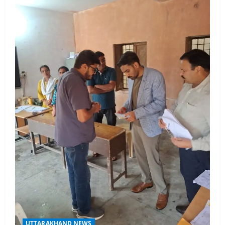
मिस उत्तराखंड 2026 के सब-कॉन्टेस्ट ‘मिस
ब्यूटीफुल आइज़’ एवं ‘मिस ब्यूटीफुल हेयर’ का
आयोजन
3
August 5, 2026
UTTARAKHAND NEWS
एमआईटी वर्ल्ड पीस यूनिवर्सिटी और जर्मनी के
बीएसबीआई के बीच समझौता; भारतीय छात्रों
को मिलेंगे वैश्विक अवसर
4
August 5, 2026
STATES NEWS
महाराज की राजस्थान के मुख्यमंत्री से
शिष्टाचार भेंट पर्यटन और सांस्कृतिक
गतिविधियों के विस्तार पर हुई चर्चा
5
August 4, 2026
UTTARAKHAND NEWS