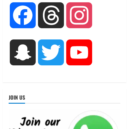
2
UTTARAKHAND NEWS
Facebook
Threads
Instagram
मिस उत्तराखंड 2026 के सब-कॉन्टेस्ट ‘मिस
ब्यूटीफुल आइज़’ एवं ‘मिस ब्यूटीफुल हेयर’ का
आयोजन
3
August 5, 2026
UTTARAKHAND NEWS
Snapchat
Twitter
YouTube
एमआईटी वर्ल्ड पीस यूनिवर्सिटी और जर्मनी के
बीएसबीआई के बीच समझौता; भारतीय छात्रों
को मिलेंगे वैश्विक अवसर
4
August 5, 2026
STATES NEWS
महाराज की राजस्थान के मुख्यमंत्री से
JOIN US
शिष्टाचार भेंट पर्यटन और सांस्कृतिक
गतिविधियों के विस्तार पर हुई चर्चा
5
August 4, 2026
UTTARAKHAND NEWS