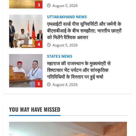
4
August 5, 2026
STATES NEWS
महाराज की राजस्थान के मुख्यमंत्री से
शिष्टाचार भेंट पर्यटन और सांस्कृतिक
गतिविधियों के विस्तार पर हुई चर्चा
5
August 4, 2026
UTTARAKHAND NEWS
जिलाधिकारी/जिला निर्वाचन अधिकारी ने
सहसपुर विधानसभा क्षेत्र के पोलिंग बूथों का
निरीक्षण कर एसआईआर आपत्ति निस्तारण
शिविर की व्यवस्थाओं का लिया जायजा
1
August 6, 2026
UTTARAKHAND NEWS
तीलू रौतेली पुरस्कार के लिए 13 वीरांगनाओं का
YOU MAY HAVE MISSED
चयन : रेखा आर्या
August 6, 2026
2
UTTARAKHAND NEWS