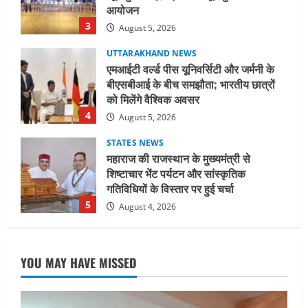
बीएसबीआई के बीच समझौता; भारतीय छात्रों
को मिलेंगे वैश्विक अवसर
4
August 5, 2026
STATES NEWS
महाराज की राजस्थान के मुख्यमंत्री से
शिष्टाचार भेंट पर्यटन और सांस्कृतिक
गतिविधियों के विस्तार पर हुई चर्चा
5
August 4, 2026
UTTARAKHAND NEWS
जिलाधिकारी/जिला निर्वाचन अधिकारी ने
सहसपुर विधानसभा क्षेत्र के पोलिंग बूथों का
निरीक्षण कर एसआईआर आपत्ति निस्तारण
शिविर की व्यवस्थाओं का लिया जायजा
1
August 6, 2026
UTTARAKHAND NEWS
YOU MAY HAVE MISSED
तीलू रौतेली पुरस्कार के लिए 13 वीरांगनाओं का
चयन : रेखा आर्या
August 6, 2026
2