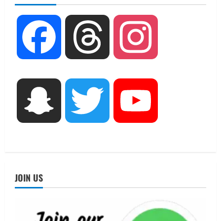
चयन : रेखा आर्या
August 6, 2026
2
Facebook
Threads
Instagram
UTTARAKHAND NEWS
मिस उत्तराखंड 2026 के सब-कॉन्टेस्ट ‘मिस
ब्यूटीफुल आइज़’ एवं ‘मिस ब्यूटीफुल हेयर’ का
आयोजन
3
August 5, 2026
Snapchat
Twitter
YouTube
UTTARAKHAND NEWS
एमआईटी वर्ल्ड पीस यूनिवर्सिटी और जर्मनी के
बीएसबीआई के बीच समझौता; भारतीय छात्रों
को मिलेंगे वैश्विक अवसर
4
August 5, 2026
STATES NEWS
JOIN US
महाराज की राजस्थान के मुख्यमंत्री से
शिष्टाचार भेंट पर्यटन और सांस्कृतिक
गतिविधियों के विस्तार पर हुई चर्चा
5
August 4, 2026