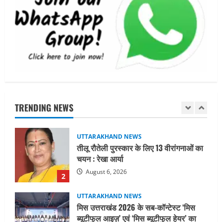
UTTARAKHAND NEWS
जिलाधिकारी/जिला निर्वाचन अधिकारी ने
सहसपुर विधानसभा क्षेत्र के पोलिंग बूथों का
निरीक्षण कर एसआईआर आपत्ति निस्तारण
शिविर की व्यवस्थाओं का लिया जायजा
1
August 6, 2026
UTTARAKHAND NEWS
तीलू रौतेली पुरस्कार के लिए 13 वीरांगनाओं का
चयन : रेखा आर्या
TRENDING NEWS
August 6, 2026
2
UTTARAKHAND NEWS
मिस उत्तराखंड 2026 के सब-कॉन्टेस्ट ‘मिस
ब्यूटीफुल आइज़’ एवं ‘मिस ब्यूटीफुल हेयर’ का
आयोजन
3
August 5, 2026
UTTARAKHAND NEWS
एमआईटी वर्ल्ड पीस यूनिवर्सिटी और जर्मनी के