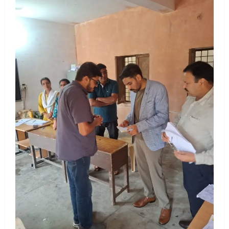
UTTARAKHAND NEWS
मिस उत्तराखंड 2026 के सब-कॉन्टेस्ट ‘मिस
ब्यूटीफुल आइज़’ एवं ‘मिस ब्यूटीफुल हेयर’ का
आयोजन
3
August 5, 2026
UTTARAKHAND NEWS
एमआईटी वर्ल्ड पीस यूनिवर्सिटी और जर्मनी के
बीएसबीआई के बीच समझौता; भारतीय छात्रों
को मिलेंगे वैश्विक अवसर
4
August 5, 2026
STATES NEWS
महाराज की राजस्थान के मुख्यमंत्री से
शिष्टाचार भेंट पर्यटन और सांस्कृतिक
गतिविधियों के विस्तार पर हुई चर्चा
5
August 4, 2026