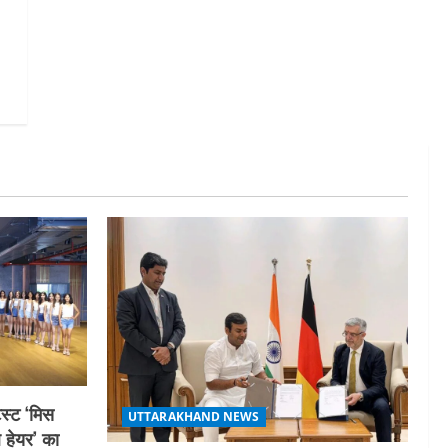
स्ट ‘मिस
UTTARAKHAND NEWS
ल हेयर’ का