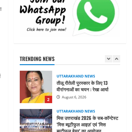
महाराज की राजस्थान के मुख्यमंत्री से
ा
शिष्टाचार भेंट पर्यटन और सांस्कृतिक
गतिविधियों के विस्तार पर हुई चर्चा
5
August 4, 2026
UTTARAKHAND NEWS
जिलाधिकारी/जिला निर्वाचन अधिकारी
ने सहसपुर विधानसभा क्षेत्र के पोलिंग
बूथों का निरीक्षण कर एसआईआर
TRENDING NEWS
आपत्ति निस्तारण शिविर की व्यवस्थाओं
1
का लिया जायजा
ं
August 6, 2026
UTTARAKHAND NEWS
तीलू रौतेली पुरस्कार के लिए 13
वीरांगनाओं का चयन : रेखा आर्या
August 6, 2026
2
UTTARAKHAND NEWS
मिस उत्तराखंड 2026 के सब-कॉन्टेस्ट
‘मिस ब्यूटीफुल आइज़’ एवं ‘मिस
ब्यूटीफुल हेयर’ का आयोजन