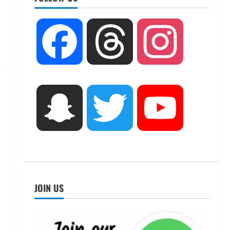
UTTARAKHAND NEWS
तीलू रौतेली पुरस्कार के लिए 13
Facebook
Threads
Instagram
वीरांगनाओं का चयन : रेखा आर्या
August 6, 2026
2
UTTARAKHAND NEWS
मिस उत्तराखंड 2026 के सब-कॉन्टेस्ट
Snapchat
Twitter
YouTube
‘मिस ब्यूटीफुल आइज़’ एवं ‘मिस
ब्यूटीफुल हेयर’ का आयोजन
3
August 5, 2026
UTTARAKHAND NEWS
एमआईटी वर्ल्ड पीस यूनिवर्सिटी और
जर्मनी के बीएसबीआई के बीच समझौता;
JOIN US
भारतीय छात्रों को मिलेंगे वैश्विक
अवसर
4
August 5, 2026
STATES NEWS