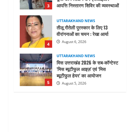
आपत्ति निस्तारण शिविर की व्यवस्थाओं
3
का लिया जायजा
August 6, 2026
UTTARAKHAND NEWS
तीलू रौतेली पुरस्कार के लिए 13
वीरांगनाओं का चयन : रेखा आर्या
August 6, 2026
4
UTTARAKHAND NEWS
मिस उत्तराखंड 2026 के सब-कॉन्टेस्ट
‘मिस ब्यूटीफुल आइज़’ एवं ‘मिस
ब्यूटीफुल हेयर’ का आयोजन
5
August 5, 2026
UTTARAKHAND NEWS
धामी कैबिनेट ने लिए कई महत्वपूर्ण
निर्णय, अब सामान्य वर्ग के पशुपालकों
को भी गाय एवं भैंस खरीद पर मिलेगा
अनुदान, मजदूरी संहिता
1
नियमावली-2026 को मिली मंजूरी