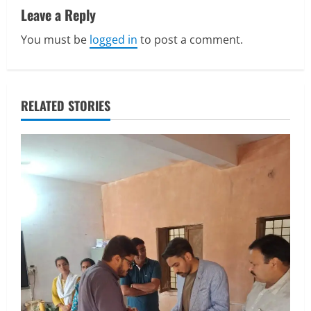
v
Leave a Reply
You must be
logged in
to post a comment.
i
g
a
RELATED STORIES
t
i
o
n