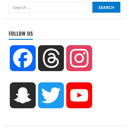
Search
for:
UTTARAKHAND NEWS
तीलू रौतेली पुरस्कार के लिए 13 वीरांगनाओं का
चयन : रेखा आर्या
FOLLOW US
August 6, 2026
2
UTTARAKHAND NEWS
Facebook
Threads
Instagram
मिस उत्तराखंड 2026 के सब-कॉन्टेस्ट ‘मिस
ब्यूटीफुल आइज़’ एवं ‘मिस ब्यूटीफुल हेयर’ का
आयोजन
3
August 5, 2026
UTTARAKHAND NEWS
Snapchat
Twitter
YouTube
एमआईटी वर्ल्ड पीस यूनिवर्सिटी और जर्मनी के
बीएसबीआई के बीच समझौता; भारतीय छात्रों
को मिलेंगे वैश्विक अवसर
4
August 5, 2026