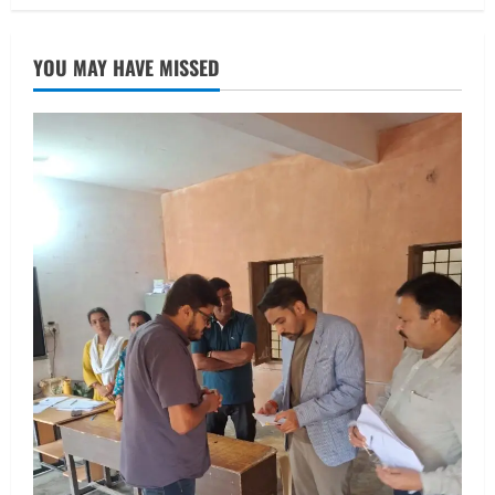
August 6, 2026
UTTARAKHAND NEWS
तीलू रौतेली पुरस्कार के लिए 13 वीरांगनाओं का
YOU MAY HAVE MISSED
चयन : रेखा आर्या
August 6, 2026
2
UTTARAKHAND NEWS
मिस उत्तराखंड 2026 के सब-कॉन्टेस्ट ‘मिस
ब्यूटीफुल आइज़’ एवं ‘मिस ब्यूटीफुल हेयर’ का
आयोजन
3
August 5, 2026
UTTARAKHAND NEWS
एमआईटी वर्ल्ड पीस यूनिवर्सिटी और जर्मनी के
बीएसबीआई के बीच समझौता; भारतीय छात्रों
को मिलेंगे वैश्विक अवसर
4
August 5, 2026
STATES NEWS
महाराज की राजस्थान के मुख्यमंत्री से