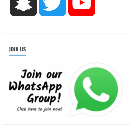
Snapchat
Twitter
YouTube
एमआईटी वर्ल्ड पीस यूनिवर्सिटी और जर्मनी के
बीएसबीआई के बीच समझौता; भारतीय छात्रों
को मिलेंगे वैश्विक अवसर
4
August 5, 2026
STATES NEWS
महाराज की राजस्थान के मुख्यमंत्री से
JOIN US
शिष्टाचार भेंट पर्यटन और सांस्कृतिक
गतिविधियों के विस्तार पर हुई चर्चा
5
August 4, 2026
UTTARAKHAND NEWS
जिलाधिकारी/जिला निर्वाचन अधिकारी ने
सहसपुर विधानसभा क्षेत्र के पोलिंग बूथों का
निरीक्षण कर एसआईआर आपत्ति निस्तारण
शिविर की व्यवस्थाओं का लिया जायजा
1
August 6, 2026
UTTARAKHAND NEWS
तीलू रौतेली पुरस्कार के लिए 13 वीरांगनाओं का
चयन : रेखा आर्या