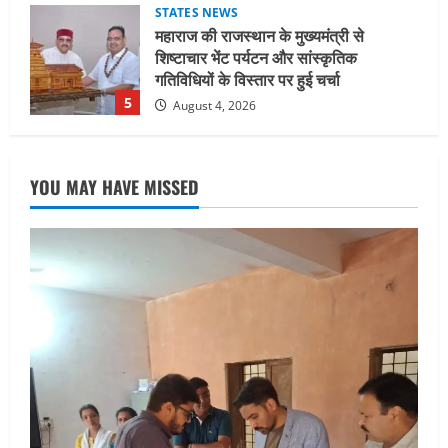
UTTARAKHAND NEWS
जिलाधिकारी/जिला निर्वाचन अधिकारी ने
सहसपुर विधानसभा क्षेत्र के पोलिंग बूथों का
निरीक्षण कर एसआईआर आपत्ति निस्तारण
शिविर की व्यवस्थाओं का लिया जायजा
1
August 6, 2026
UTTARAKHAND NEWS
तीलू रौतेली पुरस्कार के लिए 13 वीरांगनाओं का
YOU MAY HAVE MISSED
चयन : रेखा आर्या
August 6, 2026
2
UTTARAKHAND NEWS
मिस उत्तराखंड 2026 के सब-कॉन्टेस्ट ‘मिस
ब्यूटीफुल आइज़’ एवं ‘मिस ब्यूटीफुल हेयर’ का
आयोजन
3
August 5, 2026
UTTARAKHAND NEWS
एमआईटी वर्ल्ड पीस यूनिवर्सिटी और जर्मनी के
बीएसबीआई के बीच समझौता; भारतीय छात्रों