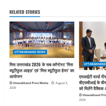
v
RELATED STORIES
i
g
a
t
i
UTTARAKHAND NEWS
o
मिस उत्तराखंड 2026 के सब-कॉन्टेस्ट ‘मिस
UTTARAKHAND
ब्यूटीफुल आइज़’ एवं ‘मिस ब्यूटीफुल हेयर’ का
n
आयोजन
एमआईटी वर्ल्ड पीस
बीएसबीआई के बीच
Uttarakhand Print Media
August 5,
को मिलेंगे वैश्वि
2026
Uttarakhand Pri
2026