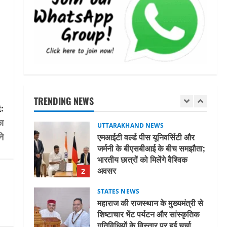
अल्पसंख्यक समाज के उत्थान के लिए
सरकार पूरी तरह प्रतिबद्ध, योजनाओं
का लाभ बिना किसी भेदभाव के अंतिम
व्यक्ति तक पहुंचेगा: मुख्यमंत्री धामी
5
August 2, 2026
UTTARAKHAND NEWS
मिस उत्तराखंड 2026 के सब-कॉन्टेस्ट
‘मिस ब्यूटीफुल आइज़’ एवं ‘मिस
ब्यूटीफुल हेयर’ का आयोजन
TRENDING NEWS
1
:
August 5, 2026
ा
UTTARAKHAND NEWS
ने
एमआईटी वर्ल्ड पीस यूनिवर्सिटी और
जर्मनी के बीएसबीआई के बीच समझौता;
भारतीय छात्रों को मिलेंगे वैश्विक
अवसर
2
August 5, 2026
STATES NEWS
महाराज की राजस्थान के मुख्यमंत्री से
शिष्टाचार भेंट पर्यटन और सांस्कृतिक
गतिविधियों के विस्तार पर हुई चर्चा