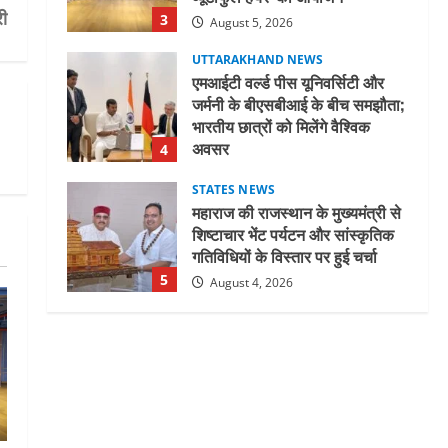
री
3
August 5, 2026
UTTARAKHAND NEWS
एमआईटी वर्ल्ड पीस यूनिवर्सिटी और
जर्मनी के बीएसबीआई के बीच समझौता;
भारतीय छात्रों को मिलेंगे वैश्विक
अवसर
4
August 5, 2026
STATES NEWS
महाराज की राजस्थान के मुख्यमंत्री से
शिष्टाचार भेंट पर्यटन और सांस्कृतिक
गतिविधियों के विस्तार पर हुई चर्चा
5
August 4, 2026
UTTARAKHAND NEWS
जिलाधिकारी/जिला निर्वाचन अधिकारी
ने सहसपुर विधानसभा क्षेत्र के पोलिंग
बूथों का निरीक्षण कर एसआईआर
आपत्ति निस्तारण शिविर की व्यवस्थाओं
1
का लिया जायजा