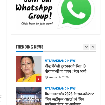
महाराज की राजस्थान के मुख्यमंत्री से
शिष्टाचार भेंट पर्यटन और सांस्कृतिक
गतिविधियों के विस्तार पर हुई चर्चा
5
August 4, 2026
UTTARAKHAND NEWS
जिलाधिकारी/जिला निर्वाचन अधिकारी
ने सहसपुर विधानसभा क्षेत्र के पोलिंग
बूथों का निरीक्षण कर एसआईआर
TRENDING NEWS
आपत्ति निस्तारण शिविर की व्यवस्थाओं
1
का लिया जायजा
August 6, 2026
UTTARAKHAND NEWS
तीलू रौतेली पुरस्कार के लिए 13
वीरांगनाओं का चयन : रेखा आर्या
August 6, 2026
2
UTTARAKHAND NEWS
मिस उत्तराखंड 2026 के सब-कॉन्टेस्ट
:
‘मिस ब्यूटीफुल आइज़’ एवं ‘मिस
-
ब्यूटीफुल हेयर’ का आयोजन