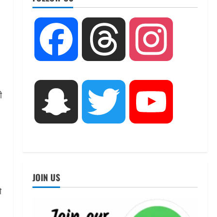
UTTARAKHAND NEWS
तीलू रौतेली पुरस्कार के लिए 13
Facebook
Threads
Instagram
वीरांगनाओं का चयन : रेखा आर्या
August 6, 2026
2
UTTARAKHAND NEWS
ी
मिस उत्तराखंड 2026 के सब-कॉन्टेस्ट
Snapchat
Twitter
YouTube
‘मिस ब्यूटीफुल आइज़’ एवं ‘मिस
ब्यूटीफुल हेयर’ का आयोजन
3
August 5, 2026
UTTARAKHAND NEWS
एमआईटी वर्ल्ड पीस यूनिवर्सिटी और
जर्मनी के बीएसबीआई के बीच समझौता;
JOIN US
भारतीय छात्रों को मिलेंगे वैश्विक
ो
अवसर
4
August 5, 2026
STATES NEWS