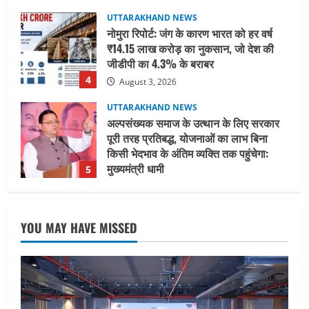
UTTARAKHAND NEWS
नोमुरा रिपोर्ट: जंग के कारण भारत को हर वर्ष
₹14.15 लाख करोड़ का नुकसान, जो देश की
जीडीपी का 4.3% के बराबर
4
August 3, 2026
UTTARAKHAND NEWS
अल्पसंख्यक समाज के उत्थान के लिए सरकार
पूरी तरह प्रतिबद्ध, योजनाओं का लाभ बिना
किसी भेदभाव के अंतिम व्यक्ति तक पहुंचेगा:
मुख्यमंत्री धामी
5
August 2, 2026
UTTARAKHAND NEWS
मिस उत्तराखंड 2026 के सब-कॉन्टेस्ट ‘मिस
YOU MAY HAVE MISSED
ब्यूटीफुल आइज़’ एवं ‘मिस ब्यूटीफुल हेयर’ का
आयोजन
1
August 5, 2026
UTTARAKHAND NEWS
एमआईटी वर्ल्ड पीस यूनिवर्सिटी और जर्मनी के