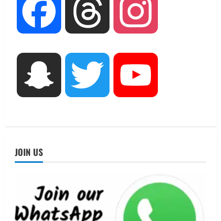
UTTARAKHAND NEWS
Facebook
Threads
Instagram
एमआईटी वर्ल्ड पीस यूनिवर्सिटी और जर्मनी के
बीएसबीआई के बीच समझौता; भारतीय छात्रों
को मिलेंगे वैश्विक अवसर
2
August 5, 2026
STATES NEWS
Snapchat
Twitter
YouTube
महाराज की राजस्थान के मुख्यमंत्री से
शिष्टाचार भेंट पर्यटन और सांस्कृतिक
गतिविधियों के विस्तार पर हुई चर्चा
3
August 4, 2026
UTTARAKHAND NEWS
नोमुरा रिपोर्ट: जंग के कारण भारत को हर वर्ष
JOIN US
₹14.15 लाख करोड़ का नुकसान, जो देश की
जीडीपी का 4.3% के बराबर
4
August 3, 2026
UTTARAKHAND NEWS
अल्पसंख्यक समाज के उत्थान के लिए सरकार
पूरी तरह प्रतिबद्ध, योजनाओं का लाभ बिना