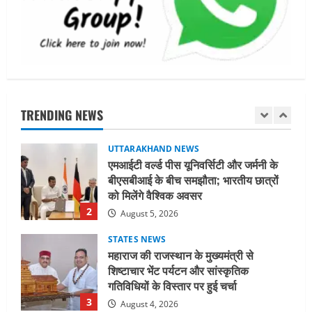
किसी भेदभाव के अंतिम व्यक्ति तक पहुंचेगा:
मुख्यमंत्री धामी
5
August 2, 2026
UTTARAKHAND NEWS
मिस उत्तराखंड 2026 के सब-कॉन्टेस्ट ‘मिस
ब्यूटीफुल आइज़’ एवं ‘मिस ब्यूटीफुल हेयर’ का
आयोजन
TRENDING NEWS
1
August 5, 2026
UTTARAKHAND NEWS
एमआईटी वर्ल्ड पीस यूनिवर्सिटी और जर्मनी के
बीएसबीआई के बीच समझौता; भारतीय छात्रों
को मिलेंगे वैश्विक अवसर
2
August 5, 2026
STATES NEWS
महाराज की राजस्थान के मुख्यमंत्री से
शिष्टाचार भेंट पर्यटन और सांस्कृतिक
गतिविधियों के विस्तार पर हुई चर्चा
3
August 4, 2026