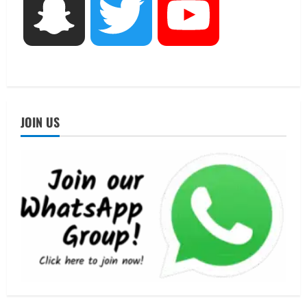
Snapchat
Twitter
YouTube
UTTARAKHAND NEWS
नोमुरा रिपोर्ट: जंग के कारण भारत को हर वर्ष
₹14.15 लाख करोड़ का नुकसान, जो देश की
जीडीपी का 4.3% के बराबर
4
August 3, 2026
UTTARAKHAND NEWS
JOIN US
अल्पसंख्यक समाज के उत्थान के लिए सरकार
पूरी तरह प्रतिबद्ध, योजनाओं का लाभ बिना
किसी भेदभाव के अंतिम व्यक्ति तक पहुंचेगा:
मुख्यमंत्री धामी
5
August 2, 2026
UTTARAKHAND NEWS
मिस उत्तराखंड 2026 के सब-कॉन्टेस्ट ‘मिस
ब्यूटीफुल आइज़’ एवं ‘मिस ब्यूटीफुल हेयर’ का
आयोजन
1
August 5, 2026
UTTARAKHAND NEWS
एमआईटी वर्ल्ड पीस यूनिवर्सिटी और जर्मनी के