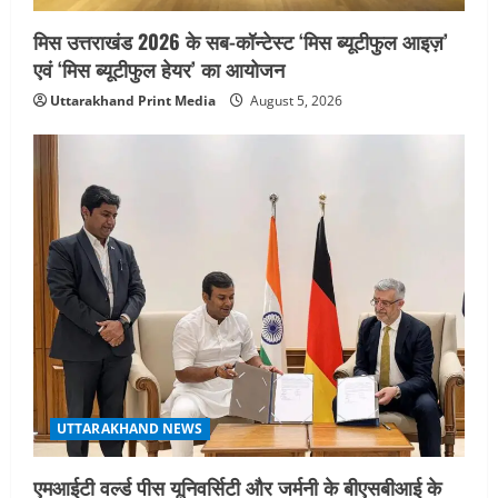
नोमुरा रिपोर्ट: जंग के कारण भारत को हर वर्ष
₹14.15 लाख करोड़ का नुकसान, जो देश की
मिस उत्तराखंड 2026 के सब-कॉन्टेस्ट ‘मिस ब्यूटीफुल आइज़’
जीडीपी का 4.3% के बराबर
एवं ‘मिस ब्यूटीफुल हेयर’ का आयोजन
4
August 3, 2026
Uttarakhand Print Media
August 5, 2026
UTTARAKHAND NEWS
अल्पसंख्यक समाज के उत्थान के लिए सरकार
पूरी तरह प्रतिबद्ध, योजनाओं का लाभ बिना
किसी भेदभाव के अंतिम व्यक्ति तक पहुंचेगा:
मुख्यमंत्री धामी
5
August 2, 2026
UTTARAKHAND NEWS
एमआईटी वर्ल्ड पीस यूनिवर्सिटी और जर्मनी के बीएसबीआई के