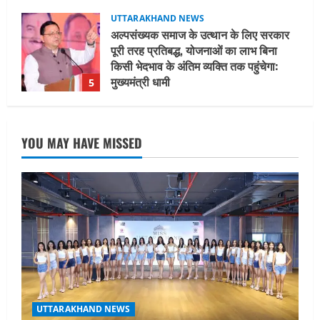
मुख्यमंत्री धामी
5
August 2, 2026
UTTARAKHAND NEWS
मिस उत्तराखंड 2026 के सब-कॉन्टेस्ट ‘मिस
ब्यूटीफुल आइज़’ एवं ‘मिस ब्यूटीफुल हेयर’ का
आयोजन
1
August 5, 2026
UTTARAKHAND NEWS
YOU MAY HAVE MISSED
एमआईटी वर्ल्ड पीस यूनिवर्सिटी और जर्मनी के
बीएसबीआई के बीच समझौता; भारतीय छात्रों
को मिलेंगे वैश्विक अवसर
2
August 5, 2026
STATES NEWS
महाराज की राजस्थान के मुख्यमंत्री से
शिष्टाचार भेंट पर्यटन और सांस्कृतिक
गतिविधियों के विस्तार पर हुई चर्चा
3
August 4, 2026
UTTARAKHAND NEWS
UTTARAKHAND NEWS