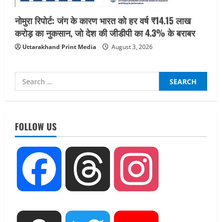
नोमुरा रिपोर्ट: जंग के कारण भारत को हर वर्ष ₹14.15 लाख
करोड़ का नुकसान, जो देश की जीडीपी का 4.3% के बराबर
Uttarakhand Print Media
August 3, 2026
Search
for:
UTTARAKHAND NEWS
एमआईटी वर्ल्ड पीस यूनिवर्सिटी और जर्मनी के
FOLLOW US
बीएसबीआई के बीच समझौता; भारतीय छात्रों
को मिलेंगे वैश्विक अवसर
2
August 5, 2026
Facebook
Threads
Instagram
STATES NEWS
महाराज की राजस्थान के मुख्यमंत्री से
शिष्टाचार भेंट पर्यटन और सांस्कृतिक
गतिविधियों के विस्तार पर हुई चर्चा
3
August 4, 2026