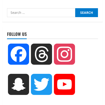
Search
for:
FOLLOW US
UTTARAKHAND NEWS
15 अगस्त तक ई-केवाईसी नहीं कराई तो गैस
आपूर्ति पर पड़ सकता है असर
Facebook
Threads
Instagram
August 8, 2026
2
UTTARAKHAND NEWS
धामी कैबिनेट ने लिए कई महत्वपूर्ण निर्णय, अब
सामान्य वर्ग के पशुपालकों को भी गाय एवं भैंस
खरीद पर मिलेगा अनुदान, मजदूरी संहिता
Snapchat
Twitter
YouTube
नियमावली-2026 को मिली मंजूरी
3
August 7, 2026
UTTARAKHAND NEWS
नाबार्ड ने राष्ट्रीय हथकरघा दिवस के अवसर पर