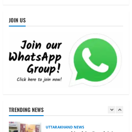
मुंबई में तीन दिवसीय प्रदर्शनी का आयोजन किया
August 7, 2026
4
JOIN US
UTTARAKHAND NEWS
जिलाधिकारी/जिला निर्वाचन अधिकारी ने
सहसपुर विधानसभा क्षेत्र के पोलिंग बूथों का
निरीक्षण कर एसआईआर आपत्ति निस्तारण
शिविर की व्यवस्थाओं का लिया जायजा
5
August 6, 2026
UTTARAKHAND NEWS
मुख्यमंत्री ने हर घर तिरंगा यात्रा कार्यक्रम में
किया प्रतिभाग
August 9, 2026
1
UTTARAKHAND NEWS
TRENDING NEWS
15 अगस्त तक ई-केवाईसी नहीं कराई तो गैस
आपूर्ति पर पड़ सकता है असर
August 8, 2026
2