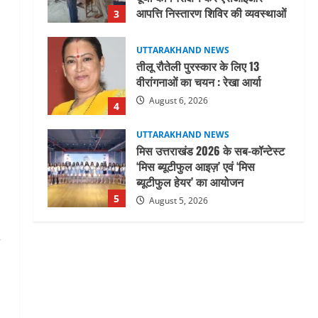
आपत्ति निस्तारण शिविर की व्यवस्थाओं
3
का लिया जायजा
August 6, 2026
UTTARAKHAND NEWS
तीलू रौतेली पुरस्कार के लिए 13
वीरांगनाओं का चयन : रेखा आर्या
August 6, 2026
4
UTTARAKHAND NEWS
मिस उत्तराखंड 2026 के सब-कॉन्टेस्ट
‘मिस ब्यूटीफुल आइज़’ एवं ‘मिस
ब्यूटीफुल हेयर’ का आयोजन
5
August 5, 2026
UTTARAKHAND NEWS
धामी कैबिनेट ने लिए कई महत्वपूर्ण
निर्णय, अब सामान्य वर्ग के पशुपालकों
को भी गाय एवं भैंस खरीद पर मिलेगा
अनुदान, मजदूरी संहिता
1
नियमावली-2026 को मिली मंजूरी