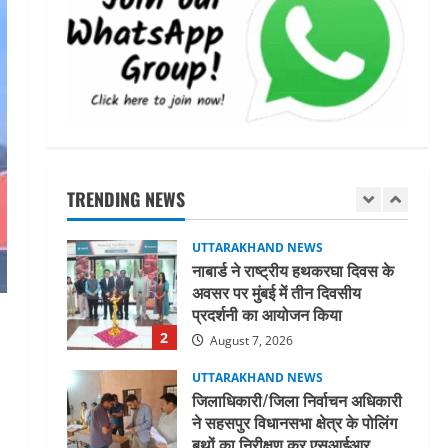
मिस उत्तराखंड 2026 के सब-कॉन्टेस्ट
‘मिस ब्यूटीफुल आइज़’ एवं ‘मिस
ब्यूटीफुल हेयर’ का आयोजन
5
August 5, 2026
UTTARAKHAND NEWS
धामी कैबिनेट ने लिए कई महत्वपूर्ण
निर्णय, अब सामान्य वर्ग के पशुपालकों
को भी गाय एवं भैंस खरीद पर मिलेगा
TRENDING NEWS
अनुदान, मजदूरी संहिता
1
नियमावली-2026 को मिली मंजूरी
UTTARAKHAND NEWS
August 7, 2026
नाबार्ड ने राष्ट्रीय हथकरघा दिवस के
अवसर पर मुंबई में तीन दिवसीय
प्रदर्शनी का आयोजन किया
2
August 7, 2026
UTTARAKHAND NEWS
जिलाधिकारी/जिला निर्वाचन अधिकारी
ने सहसपुर विधानसभा क्षेत्र के पोलिंग
बूथों का निरीक्षण कर एसआईआर