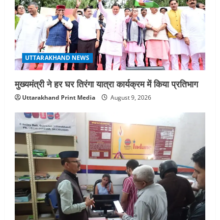
नियमावली-2026 को मिली मंजूरी
3
August 7, 2026
UTTARAKHAND NEWS
नाबार्ड ने राष्ट्रीय हथकरघा दिवस के अवसर पर
मुंबई में तीन दिवसीय प्रदर्शनी का आयोजन किया
UTTARAKHAND NEWS
August 7, 2026
4
मुख्यमंत्री ने हर घर तिरंगा यात्रा कार्यक्रम में किया प्रतिभाग
UTTARAKHAND NEWS
Uttarakhand Print Media
August 9, 2026
जिलाधिकारी/जिला निर्वाचन अधिकारी ने
सहसपुर विधानसभा क्षेत्र के पोलिंग बूथों का
निरीक्षण कर एसआईआर आपत्ति निस्तारण
शिविर की व्यवस्थाओं का लिया जायजा
5
August 6, 2026