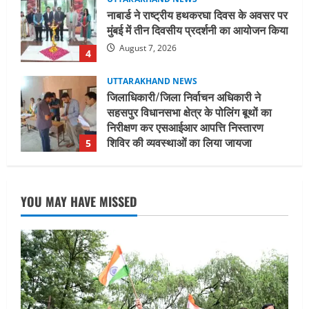
जिलाधिकारी/जिला निर्वाचन अधिकारी ने
सहसपुर विधानसभा क्षेत्र के पोलिंग बूथों का
निरीक्षण कर एसआईआर आपत्ति निस्तारण
शिविर की व्यवस्थाओं का लिया जायजा
5
August 6, 2026
UTTARAKHAND NEWS
मुख्यमंत्री ने हर घर तिरंगा यात्रा कार्यक्रम में
किया प्रतिभाग
August 9, 2026
1
UTTARAKHAND NEWS
15 अगस्त तक ई-केवाईसी नहीं कराई तो गैस
YOU MAY HAVE MISSED
आपूर्ति पर पड़ सकता है असर
August 8, 2026
2
UTTARAKHAND NEWS
धामी कैबिनेट ने लिए कई महत्वपूर्ण निर्णय, अब
सामान्य वर्ग के पशुपालकों को भी गाय एवं भैंस
खरीद पर मिलेगा अनुदान, मजदूरी संहिता