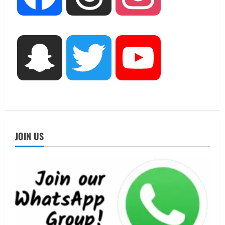
सामान्य वर्ग के पशुपालकों को भी गाय एवं भैंस
खरीद पर मिलेगा अनुदान, मजदूरी संहिता
नियमावली-2026 को मिली मंजूरी
3
August 7, 2026
Snapchat
Twitter
YouTube
UTTARAKHAND NEWS
नाबार्ड ने राष्ट्रीय हथकरघा दिवस के अवसर पर
मुंबई में तीन दिवसीय प्रदर्शनी का आयोजन किया
August 7, 2026
4
UTTARAKHAND NEWS
जिलाधिकारी/जिला निर्वाचन अधिकारी ने
JOIN US
सहसपुर विधानसभा क्षेत्र के पोलिंग बूथों का
निरीक्षण कर एसआईआर आपत्ति निस्तारण
शिविर की व्यवस्थाओं का लिया जायजा
5
August 6, 2026
UTTARAKHAND NEWS
मुख्यमंत्री ने हर घर तिरंगा यात्रा कार्यक्रम में
किया प्रतिभाग
August 9, 2026