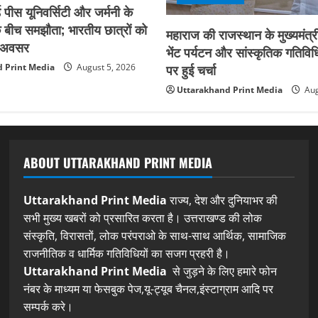
 पीस यूनिवर्सिटी और जर्मनी के
बीच समझौता; भारतीय छात्रों को
महाराज की राजस्थान के मुख्यमंत्री
िक अवसर
भेंट पर्यटन और सांस्कृतिक गतिविधि
पर हुई चर्चा
 Print Media
August 5, 2026
Uttarakhand Print Media
Aug
ABOUT UTTARAKHAND PRINT MEDIA
Uttarakhand Print Media
राज्य, देश और दुनियाभर की
सभी मुख्य खबरों को प्रसारित करता है। उत्तराखण्ड की लोक
संस्कृति, विरासतों, लोक परंपराओ के साथ-साथ आर्थिक, सामाजिक
राजनीतिक व धार्मिक गतिविधियों का सजग प्रहरी है।
Uttarakhand Print Media
से जुड़ने के लिए हमारे फोन
नंबर के माध्यम या फेसबुक पेज,यू-ट्यूब चैनल,इंस्टाग्राम आदि पर
सम्पर्क करे।