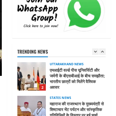
अल्पसंख्यक समाज के उत्थान के लिए
सरकार पूरी तरह प्रतिबद्ध, योजनाओं
का लाभ बिना किसी भेदभाव के अंतिम
व्यक्ति तक पहुंचेगा: मुख्यमंत्री धामी
5
August 2, 2026
UTTARAKHAND NEWS
मिस उत्तराखंड 2026 के सब-कॉन्टेस्ट
‘मिस ब्यूटीफुल आइज़’ एवं ‘मिस
ब्यूटीफुल हेयर’ का आयोजन
TRENDING NEWS
1
August 5, 2026
UTTARAKHAND NEWS
एमआईटी वर्ल्ड पीस यूनिवर्सिटी और
जर्मनी के बीएसबीआई के बीच समझौता;
भारतीय छात्रों को मिलेंगे वैश्विक
अवसर
2
August 5, 2026
STATES NEWS
महाराज की राजस्थान के मुख्यमंत्री से
शिष्टाचार भेंट पर्यटन और सांस्कृतिक
गतिविधियों के विस्तार पर हुई चर्चा