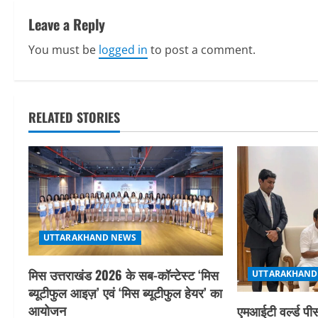
t
Leave a Reply
n
You must be
logged in
to post a comment.
a
v
RELATED STORIES
i
g
a
t
i
UTTARAKHAND NEWS
o
मिस उत्तराखंड 2026 के सब-कॉन्टेस्ट ‘मिस
UTTARAKHAND
ब्यूटीफुल आइज़’ एवं ‘मिस ब्यूटीफुल हेयर’ का
n
आयोजन
एमआईटी वर्ल्ड पीस