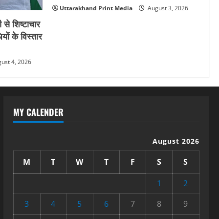
Uttarakhand Print Media
August 3, 2026
 से शिष्टाचार
यों के विस्तार
ust 4, 2026
MY CALENDER
August 2026
M
T
W
T
F
S
S
1
2
3
4
5
6
7
8
9