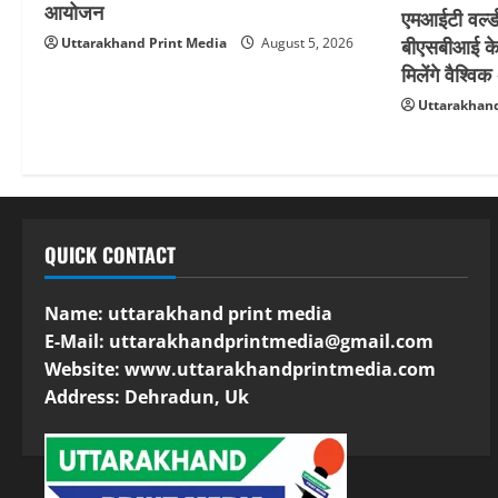
आयोजन
एमआईटी वर्ल्ड
बीएसबीआई के 
Uttarakhand Print Media
August 5, 2026
मिलेंगे वैश्व
Uttarakhand
QUICK CONTACT
Name: uttarakhand print media
E-Mail:
uttarakhandprintmedia@gmail.com
Website: www.uttarakhandprintmedia.com
Address: Dehradun, Uk