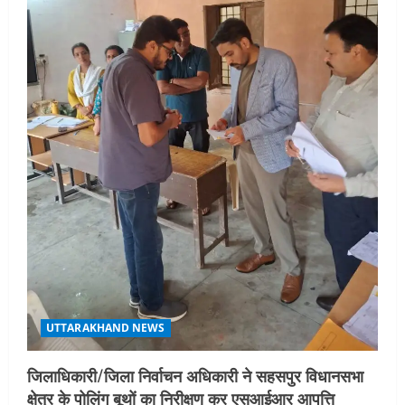
3
August 5, 2026
UTTARAKHAND NEWS
एमआईटी वर्ल्ड पीस यूनिवर्सिटी और जर्मनी के
बीएसबीआई के बीच समझौता; भारतीय छात्रों
को मिलेंगे वैश्विक अवसर
4
August 5, 2026
STATES NEWS
महाराज की राजस्थान के मुख्यमंत्री से
शिष्टाचार भेंट पर्यटन और सांस्कृतिक
गतिविधियों के विस्तार पर हुई चर्चा
5
August 4, 2026
UTTARAKHAND NEWS
जिलाधिकारी/जिला निर्वाचन अधिकारी ने सहसपुर विधानसभा
क्षेत्र के पोलिंग बूथों का निरीक्षण कर एसआईआर आपत्ति