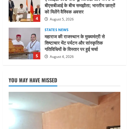
शिष्टाचार भेंट पर्यटन और सांस्कृतिक
गतिविधियों के विस्तार पर हुई चर्चा
5
August 4, 2026
UTTARAKHAND NEWS
जिलाधिकारी/जिला निर्वाचन अधिकारी ने
सहसपुर विधानसभा क्षेत्र के पोलिंग बूथों का
निरीक्षण कर एसआईआर आपत्ति निस्तारण
शिविर की व्यवस्थाओं का लिया जायजा
1
August 6, 2026
UTTARAKHAND NEWS
तीलू रौतेली पुरस्कार के लिए 13 वीरांगनाओं का
YOU MAY HAVE MISSED
चयन : रेखा आर्या
August 6, 2026
2
UTTARAKHAND NEWS
मिस उत्तराखंड 2026 के सब-कॉन्टेस्ट ‘मिस
ब्यूटीफुल आइज़’ एवं ‘मिस ब्यूटीफुल हेयर’ का
आयोजन