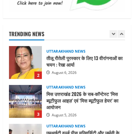
August 6, 2026
UTTARAKHAND NEWS
तीलू रौतेली पुरस्कार के लिए 13 वीरांगनाओं का
चयन : रेखा आर्या
TRENDING NEWS
August 6, 2026
2
UTTARAKHAND NEWS
मिस उत्तराखंड 2026 के सब-कॉन्टेस्ट ‘मिस
ब्यूटीफुल आइज़’ एवं ‘मिस ब्यूटीफुल हेयर’ का
आयोजन
3
August 5, 2026
UTTARAKHAND NEWS
एमआईटी वर्ल्ड पीस यूनिवर्सिटी और जर्मनी के
बीएसबीआई के बीच समझौता; भारतीय छात्रों
को मिलेंगे वैश्विक अवसर
4
August 5, 2026
STATES NEWS
महाराज की राजस्थान के मुख्यमंत्री से