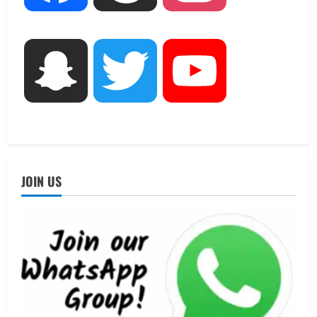
ब्यूटीफुल आइज़’ एवं ‘मिस ब्यूटीफुल हेयर’ का
आयोजन
3
August 5, 2026
UTTARAKHAND NEWS
Snapchat
Twitter
YouTube
एमआईटी वर्ल्ड पीस यूनिवर्सिटी और जर्मनी के
बीएसबीआई के बीच समझौता; भारतीय छात्रों
को मिलेंगे वैश्विक अवसर
4
August 5, 2026
STATES NEWS
महाराज की राजस्थान के मुख्यमंत्री से
JOIN US
शिष्टाचार भेंट पर्यटन और सांस्कृतिक
गतिविधियों के विस्तार पर हुई चर्चा
5
August 4, 2026
UTTARAKHAND NEWS
जिलाधिकारी/जिला निर्वाचन अधिकारी ने
सहसपुर विधानसभा क्षेत्र के पोलिंग बूथों का
निरीक्षण कर एसआईआर आपत्ति निस्तारण
शिविर की व्यवस्थाओं का लिया जायजा
1