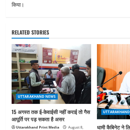
o
किया।
s
t
RELATED STORIES
n
a
v
i
g
a
UTTARAKHAND NEWS
t
15 अगस्त तक ई-केवाईसी नहीं कराई तो गैस
UTTARAKHAND
आपूर्ति पर पड़ सकता है असर
i
धामी कैबिनेट ने लि
Uttarakhand Print Media
August 8,