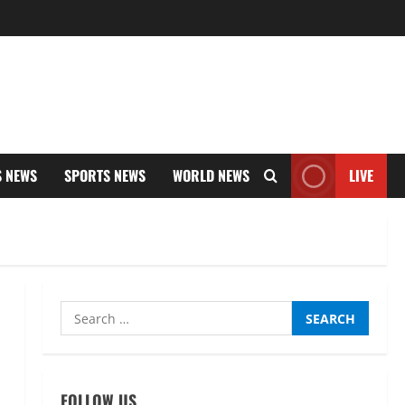
S NEWS
SPORTS NEWS
WORLD NEWS
LIVE
Search
UTTARAKHAND NEWS
for:
धामी कैबिनेट ने लिए कई महत्वपूर्ण
निर्णय, अब सामान्य वर्ग के पशुपालकों
को भी गाय एवं भैंस खरीद पर मिलेगा
FOLLOW US