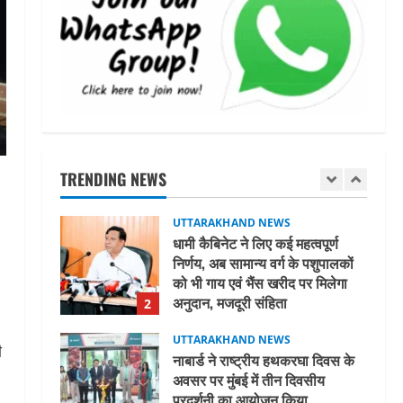
15 अगस्त तक ई-केवाईसी नहीं कराई तो
गैस आपूर्ति पर पड़ सकता है असर
August 8, 2026
1
UTTARAKHAND NEWS
धामी कैबिनेट ने लिए कई महत्वपूर्ण
निर्णय, अब सामान्य वर्ग के पशुपालकों
को भी गाय एवं भैंस खरीद पर मिलेगा
TRENDING NEWS
अनुदान, मजदूरी संहिता
2
नियमावली-2026 को मिली मंजूरी
UTTARAKHAND NEWS
August 7, 2026
नाबार्ड ने राष्ट्रीय हथकरघा दिवस के
अवसर पर मुंबई में तीन दिवसीय
प्रदर्शनी का आयोजन किया
3
August 7, 2026
UTTARAKHAND NEWS
ी
जिलाधिकारी/जिला निर्वाचन अधिकारी
।
ने सहसपुर विधानसभा क्षेत्र के पोलिंग
बूथों का निरीक्षण कर एसआईआर