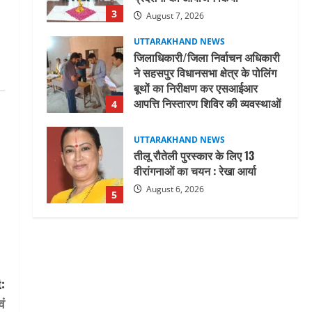
आपत्ति निस्तारण शिविर की व्यवस्थाओं
4
का लिया जायजा
August 6, 2026
UTTARAKHAND NEWS
तीलू रौतेली पुरस्कार के लिए 13
वीरांगनाओं का चयन : रेखा आर्या
August 6, 2026
5
UTTARAKHAND NEWS
15 अगस्त तक ई-केवाईसी नहीं कराई तो
गैस आपूर्ति पर पड़ सकता है असर
August 8, 2026
1
UTTARAKHAND NEWS
धामी कैबिनेट ने लिए कई महत्वपूर्ण
निर्णय, अब सामान्य वर्ग के पशुपालकों
को भी गाय एवं भैंस खरीद पर मिलेगा
:
अनुदान, मजदूरी संहिता
2
नियमावली-2026 को मिली मंजूरी
वं