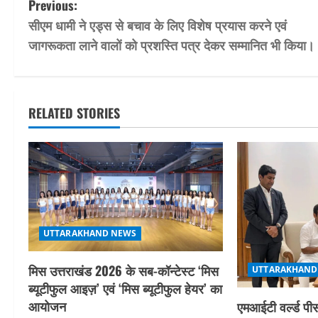
P
Previous:
सीएम धामी ने एड्स से बचाव के लिए विशेष प्रयास करने एवं
o
जागरूकता लाने वालों को प्रशस्ति पत्र देकर सम्मानित भी किया।
s
t
RELATED STORIES
n
a
v
i
UTTARAKHAND NEWS
g
मिस उत्तराखंड 2026 के सब-कॉन्टेस्ट ‘मिस
a
UTTARAKHAND
ब्यूटीफुल आइज़’ एवं ‘मिस ब्यूटीफुल हेयर’ का
t
आयोजन
एमआईटी वर्ल्ड पीस