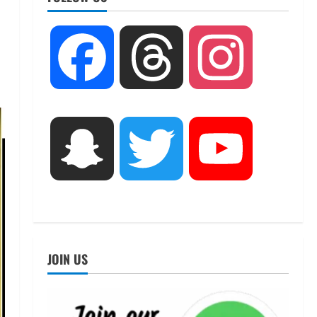
अवसर
2
August 5, 2026
STATES NEWS
महाराज की राजस्थान के मुख्यमंत्री से
Facebook
Threads
Instagram
शिष्टाचार भेंट पर्यटन और सांस्कृतिक
गतिविधियों के विस्तार पर हुई चर्चा
3
August 4, 2026
UTTARAKHAND NEWS
नोमुरा रिपोर्ट: जंग के कारण भारत को
Snapchat
Twitter
YouTube
हर वर्ष ₹14.15 लाख करोड़ का
नुकसान, जो देश की जीडीपी का 4.3%
के बराबर
4
August 3, 2026
UTTARAKHAND NEWS
अल्पसंख्यक समाज के उत्थान के लिए
सरकार पूरी तरह प्रतिबद्ध, योजनाओं
JOIN US
का लाभ बिना किसी भेदभाव के अंतिम
व्यक्ति तक पहुंचेगा: मुख्यमंत्री धामी
5
August 2, 2026
UTTARAKHAND NEWS