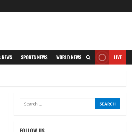
S NEWS
SPORTS NEWS
WORLD NEWS
LIVE
Search
for:
UTTARAKHAND NEWS
एमआईटी वर्ल्ड पीस यूनिवर्सिटी और
जर्मनी के बीएसबीआई के बीच समझौता;
भारतीय छात्रों को मिलेंगे वैश्विक
FOLLOW US