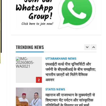
मिस उत्तराखंड 2026 के सब-कॉन्टेस्ट
‘मिस ब्यूटीफुल आइज़’ एवं ‘मिस
ब्यूटीफुल हेयर’ का आयोजन
1
August 5, 2026
UTTARAKHAND NEWS
एमआईटी वर्ल्ड पीस यूनिवर्सिटी और
जर्मनी के बीएसबीआई के बीच समझौता;
भारतीय छात्रों को मिलेंगे वैश्विक
TRENDING NEWS
अवसर
2
August 5, 2026
STATES NEWS
महाराज की राजस्थान के मुख्यमंत्री से
शिष्टाचार भेंट पर्यटन और सांस्कृतिक
गतिविधियों के विस्तार पर हुई चर्चा
3
August 4, 2026
UTTARAKHAND NEWS
नोमुरा रिपोर्ट: जंग के कारण भारत को
हर वर्ष ₹14.15 लाख करोड़ का