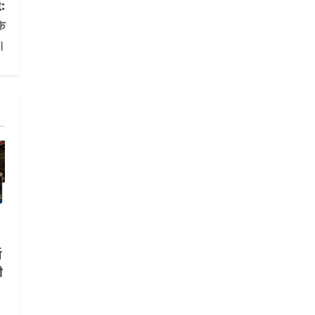
:
के
ी।
ष
ी