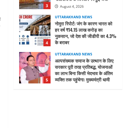
नुकसान, जो देश की जीडीपी का 4.3%
के बराबर
4
August 3, 2026
ा
UTTARAKHAND NEWS
अल्पसंख्यक समाज के उत्थान के लिए
सरकार पूरी तरह प्रतिबद्ध, योजनाओं
का लाभ बिना किसी भेदभाव के अंतिम
व्यक्ति तक पहुंचेगा: मुख्यमंत्री धामी
5
August 2, 2026
UTTARAKHAND NEWS
मिस उत्तराखंड 2026 के सब-कॉन्टेस्ट
‘मिस ब्यूटीफुल आइज़’ एवं ‘मिस
ब्यूटीफुल हेयर’ का आयोजन
1
August 5, 2026
UTTARAKHAND NEWS
एमआईटी वर्ल्ड पीस यूनिवर्सिटी और
जर्मनी के बीएसबीआई के बीच समझौता;
भारतीय छात्रों को मिलेंगे वैश्विक
अवसर
2
August 5, 2026