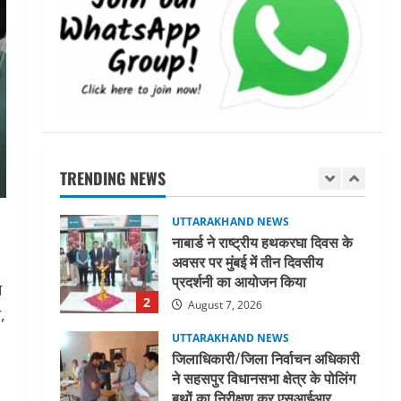
धामी कैबिनेट ने लिए कई महत्वपूर्ण
निर्णय, अब सामान्य वर्ग के पशुपालकों
को भी गाय एवं भैंस खरीद पर मिलेगा
अनुदान, मजदूरी संहिता
1
नियमावली-2026 को मिली मंजूरी
UTTARAKHAND NEWS
August 7, 2026
नाबार्ड ने राष्ट्रीय हथकरघा दिवस के
अवसर पर मुंबई में तीन दिवसीय
प्रदर्शनी का आयोजन किया
TRENDING NEWS
2
August 7, 2026
UTTARAKHAND NEWS
जिलाधिकारी/जिला निर्वाचन अधिकारी
ने सहसपुर विधानसभा क्षेत्र के पोलिंग
बूथों का निरीक्षण कर एसआईआर
न
आपत्ति निस्तारण शिविर की व्यवस्थाओं
3
,
का लिया जायजा
August 6, 2026
UTTARAKHAND NEWS
तीलू रौतेली पुरस्कार के लिए 13
वीरांगनाओं का चयन : रेखा आर्या