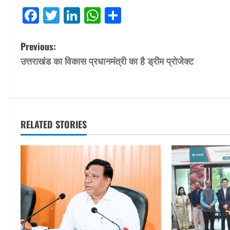
Facebook
Twitter
LinkedIn
WhatsApp
Share
P
Previous:
उत्तराखंड का विकास प्रधानमंत्री का है ड्रीम प्रोजेक्ट
o
s
t
RELATED STORIES
n
a
v
i
g