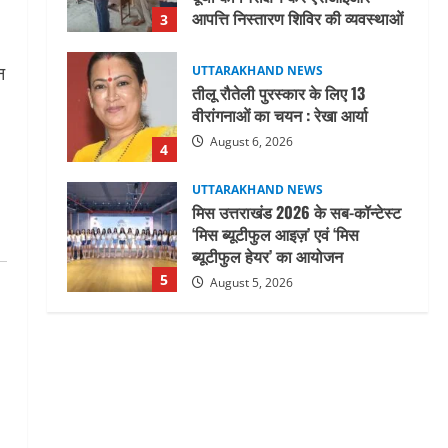
August 6, 2026
4
UTTARAKHAND NEWS
न
मिस उत्तराखंड 2026 के सब-कॉन्टेस्ट
‘मिस ब्यूटीफुल आइज़’ एवं ‘मिस
ब्यूटीफुल हेयर’ का आयोजन
5
August 5, 2026
UTTARAKHAND NEWS
धामी कैबिनेट ने लिए कई महत्वपूर्ण
निर्णय, अब सामान्य वर्ग के पशुपालकों
को भी गाय एवं भैंस खरीद पर मिलेगा
अनुदान, मजदूरी संहिता
1
नियमावली-2026 को मिली मंजूरी
UTTARAKHAND NEWS
August 7, 2026
नाबार्ड ने राष्ट्रीय हथकरघा दिवस के
अवसर पर मुंबई में तीन दिवसीय
प्रदर्शनी का आयोजन किया
2
August 7, 2026