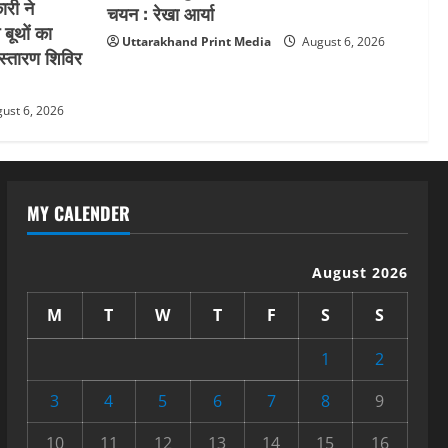
री ने
चयन : रेखा आर्या
 बूथों का
Uttarakhand Print Media
August 6, 2026
स्तारण शिविर
ust 6, 2026
MY CALENDER
August 2026
M
T
W
T
F
S
S
1
2
3
4
5
6
7
8
9
10
11
12
13
14
15
16