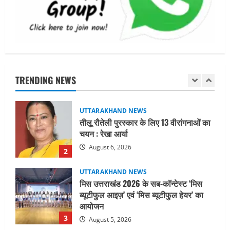
निरीक्षण कर एसआईआर आपत्ति निस्तारण
शिविर की व्यवस्थाओं का लिया जायजा
1
August 6, 2026
UTTARAKHAND NEWS
तीलू रौतेली पुरस्कार के लिए 13 वीरांगनाओं का
चयन : रेखा आर्या
TRENDING NEWS
August 6, 2026
2
UTTARAKHAND NEWS
मिस उत्तराखंड 2026 के सब-कॉन्टेस्ट ‘मिस
ब्यूटीफुल आइज़’ एवं ‘मिस ब्यूटीफुल हेयर’ का
आयोजन
3
August 5, 2026
UTTARAKHAND NEWS
एमआईटी वर्ल्ड पीस यूनिवर्सिटी और जर्मनी के
बीएसबीआई के बीच समझौता; भारतीय छात्रों
को मिलेंगे वैश्विक अवसर
4
August 5, 2026