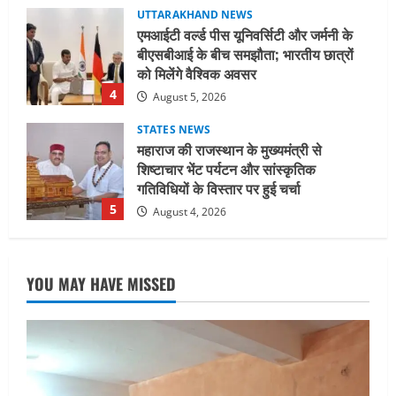
STATES NEWS
महाराज की राजस्थान के मुख्यमंत्री से
शिष्टाचार भेंट पर्यटन और सांस्कृतिक
गतिविधियों के विस्तार पर हुई चर्चा
5
August 4, 2026
UTTARAKHAND NEWS
जिलाधिकारी/जिला निर्वाचन अधिकारी ने
सहसपुर विधानसभा क्षेत्र के पोलिंग बूथों का
निरीक्षण कर एसआईआर आपत्ति निस्तारण
शिविर की व्यवस्थाओं का लिया जायजा
1
August 6, 2026
UTTARAKHAND NEWS
तीलू रौतेली पुरस्कार के लिए 13 वीरांगनाओं का
YOU MAY HAVE MISSED
चयन : रेखा आर्या
August 6, 2026
2
UTTARAKHAND NEWS
मिस उत्तराखंड 2026 के सब-कॉन्टेस्ट ‘मिस