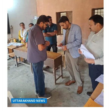
ब्यूटीफुल आइज़’ एवं ‘मिस ब्यूटीफुल हेयर’ का
आयोजन
3
August 5, 2026
UTTARAKHAND NEWS
एमआईटी वर्ल्ड पीस यूनिवर्सिटी और जर्मनी के
बीएसबीआई के बीच समझौता; भारतीय छात्रों
को मिलेंगे वैश्विक अवसर
4
August 5, 2026
STATES NEWS
महाराज की राजस्थान के मुख्यमंत्री से
शिष्टाचार भेंट पर्यटन और सांस्कृतिक
गतिविधियों के विस्तार पर हुई चर्चा
5
August 4, 2026
UTTARAKHAND NEWS