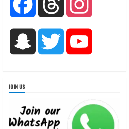
UTTARAKHAND NEWS
Facebook
Threads
Instagram
मिस उत्तराखंड 2026 के सब-कॉन्टेस्ट ‘मिस
ब्यूटीफुल आइज़’ एवं ‘मिस ब्यूटीफुल हेयर’ का
आयोजन
3
August 5, 2026
UTTARAKHAND NEWS
Snapchat
Twitter
YouTube
एमआईटी वर्ल्ड पीस यूनिवर्सिटी और जर्मनी के
बीएसबीआई के बीच समझौता; भारतीय छात्रों
को मिलेंगे वैश्विक अवसर
4
August 5, 2026
STATES NEWS
महाराज की राजस्थान के मुख्यमंत्री से
JOIN US
शिष्टाचार भेंट पर्यटन और सांस्कृतिक
गतिविधियों के विस्तार पर हुई चर्चा
5
August 4, 2026
UTTARAKHAND NEWS
जिलाधिकारी/जिला निर्वाचन अधिकारी ने
सहसपुर विधानसभा क्षेत्र के पोलिंग बूथों का