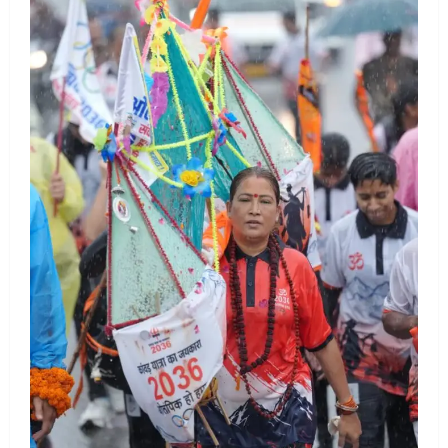
आपूर्ति पर पड़ सकता है असर
August 8, 2026
4
UTTARAKHAND NEWS
धामी कैबिनेट ने लिए कई महत्वपूर्ण निर्णय, अब
सामान्य वर्ग के पशुपालकों को भी गाय एवं भैंस
खरीद पर मिलेगा अनुदान, मजदूरी संहिता
नियमावली-2026 को मिली मंजूरी
5
August 7, 2026