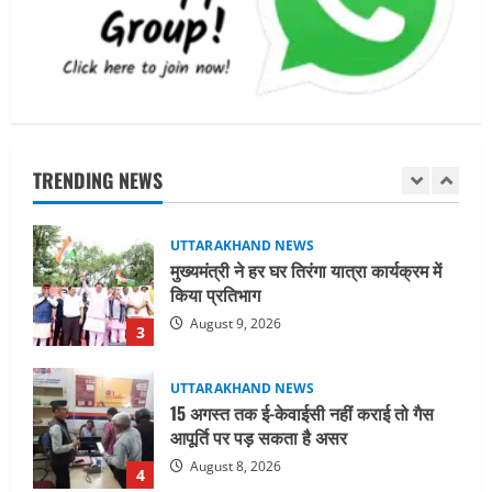
भव्य संकल्प यात्रा
2
August 10, 2026
UTTARAKHAND NEWS
मुख्यमंत्री ने हर घर तिरंगा यात्रा कार्यक्रम में
किया प्रतिभाग
TRENDING NEWS
August 9, 2026
3
UTTARAKHAND NEWS
15 अगस्त तक ई-केवाईसी नहीं कराई तो गैस
आपूर्ति पर पड़ सकता है असर
August 8, 2026
4
UTTARAKHAND NEWS
धामी कैबिनेट ने लिए कई महत्वपूर्ण निर्णय, अब
सामान्य वर्ग के पशुपालकों को भी गाय एवं भैंस
खरीद पर मिलेगा अनुदान, मजदूरी संहिता
नियमावली-2026 को मिली मंजूरी
5