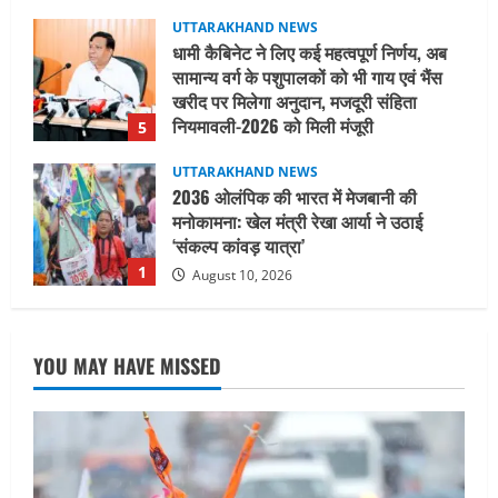
August 7, 2026
UTTARAKHAND NEWS
2036 ओलंपिक की भारत में मेजबानी की
मनोकामना: खेल मंत्री रेखा आर्या ने उठाई
‘संकल्प कांवड़ यात्रा’
1
August 10, 2026
UTTARAKHAND NEWS
उत्तराखंड में गूँजा “2036 में ओलंपिक हमारा हो”
का नारा; हर की पौड़ी से ऋषिकेश तक निकली
भव्य संकल्प यात्रा
2
August 10, 2026
UTTARAKHAND NEWS
मुख्यमंत्री ने हर घर तिरंगा यात्रा कार्यक्रम में
YOU MAY HAVE MISSED
किया प्रतिभाग
August 9, 2026
3
UTTARAKHAND NEWS
15 अगस्त तक ई-केवाईसी नहीं कराई तो गैस