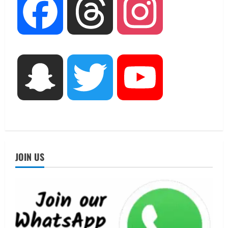
Facebook
Threads
Instagram
UTTARAKHAND NEWS
15 अगस्त तक ई-केवाईसी नहीं कराई तो गैस
आपूर्ति पर पड़ सकता है असर
August 8, 2026
4
UTTARAKHAND NEWS
Snapchat
Twitter
YouTube
धामी कैबिनेट ने लिए कई महत्वपूर्ण निर्णय, अब
सामान्य वर्ग के पशुपालकों को भी गाय एवं भैंस
खरीद पर मिलेगा अनुदान, मजदूरी संहिता
नियमावली-2026 को मिली मंजूरी
5
August 7, 2026
UTTARAKHAND NEWS
2036 ओलंपिक की भारत में मेजबानी की
JOIN US
मनोकामना: खेल मंत्री रेखा आर्या ने उठाई
‘संकल्प कांवड़ यात्रा’
1
August 10, 2026
UTTARAKHAND NEWS
उत्तराखंड में गूँजा “2036 में ओलंपिक हमारा हो”
का नारा; हर की पौड़ी से ऋषिकेश तक निकली