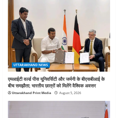
₹14.15 लाख करोड़ का नुकसान, जो देश की
जीडीपी का 4.3% के बराबर
4
August 3, 2026
UTTARAKHAND NEWS
अल्पसंख्यक समाज के उत्थान के लिए सरकार
पूरी तरह प्रतिबद्ध, योजनाओं का लाभ बिना
किसी भेदभाव के अंतिम व्यक्ति तक पहुंचेगा:
मुख्यमंत्री धामी
5
August 2, 2026
UTTARAKHAND NEWS
एमआईटी वर्ल्ड पीस यूनिवर्सिटी और जर्मनी के बीएसबीआई के
बीच समझौता; भारतीय छात्रों को मिलेंगे वैश्विक अवसर
Uttarakhand Print Media
August 5, 2026