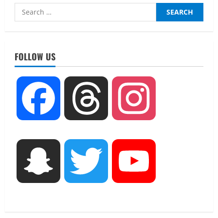
Search
for:
FOLLOW US
UTTARAKHAND NEWS
Facebook
Threads
Instagram
एमआईटी वर्ल्ड पीस यूनिवर्सिटी और जर्मनी के
बीएसबीआई के बीच समझौता; भारतीय छात्रों
को मिलेंगे वैश्विक अवसर
2
August 5, 2026
STATES NEWS
Snapchat
Twitter
YouTube
महाराज की राजस्थान के मुख्यमंत्री से
शिष्टाचार भेंट पर्यटन और सांस्कृतिक
गतिविधियों के विस्तार पर हुई चर्चा
3
August 4, 2026