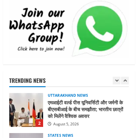
पूरी तरह प्रतिबद्ध, योजनाओं का लाभ बिना
किसी भेदभाव के अंतिम व्यक्ति तक पहुंचेगा:
मुख्यमंत्री धामी
5
August 2, 2026
UTTARAKHAND NEWS
मिस उत्तराखंड 2026 के सब-कॉन्टेस्ट ‘मिस
ब्यूटीफुल आइज़’ एवं ‘मिस ब्यूटीफुल हेयर’ का
आयोजन
1
August 5, 2026
UTTARAKHAND NEWS
एमआईटी वर्ल्ड पीस यूनिवर्सिटी और जर्मनी के
TRENDING NEWS
बीएसबीआई के बीच समझौता; भारतीय छात्रों
को मिलेंगे वैश्विक अवसर
2
August 5, 2026
STATES NEWS
महाराज की राजस्थान के मुख्यमंत्री से
शिष्टाचार भेंट पर्यटन और सांस्कृतिक
गतिविधियों के विस्तार पर हुई चर्चा
3