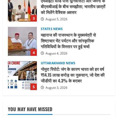
महाराज की राजस्थान के मुख्यमंत्री से
शिष्टाचार भेंट पर्यटन और सांस्कृतिक
गतिविधियों के विस्तार पर हुई चर्चा
4
August 4, 2026
UTTARAKHAND NEWS
नोमुरा रिपोर्ट: जंग के कारण भारत को हर वर्ष
₹14.15 लाख करोड़ का नुकसान, जो देश की
जीडीपी का 4.3% के बराबर
5
August 3, 2026
UTTARAKHAND NEWS
तीलू रौतेली पुरस्कार के लिए 13 वीरांगनाओं का
चयन : रेखा आर्या
August 6, 2026
1
UTTARAKHAND NEWS
मिस उत्तराखंड 2026 के सब-कॉन्टेस्ट ‘मिस
YOU MAY HAVE MISSED
ब्यूटीफुल आइज़’ एवं ‘मिस ब्यूटीफुल हेयर’ का
आयोजन