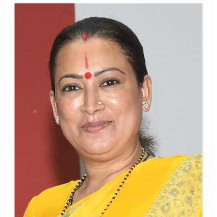
2
August 5, 2026
UTTARAKHAND NEWS
एमआईटी वर्ल्ड पीस यूनिवर्सिटी और जर्मनी के
बीएसबीआई के बीच समझौता; भारतीय छात्रों
को मिलेंगे वैश्विक अवसर
3
August 5, 2026
STATES NEWS
महाराज की राजस्थान के मुख्यमंत्री से
शिष्टाचार भेंट पर्यटन और सांस्कृतिक
गतिविधियों के विस्तार पर हुई चर्चा
4
August 4, 2026
UTTARAKHAND NEWS
नोमुरा रिपोर्ट: जंग के कारण भारत को हर वर्ष
₹14.15 लाख करोड़ का नुकसान, जो देश की
जीडीपी का 4.3% के बराबर
5
August 3, 2026