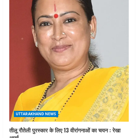
t
i
o
n
UTTARAKHAND NEWS
तीलू रौतेली पुरस्कार के लिए 13 वीरांगनाओं का चयन : रेखा
आर्या