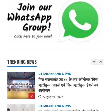
August 3, 2026
UTTARAKHAND NEWS
तीलू रौतेली पुरस्कार के लिए 13 वीरांगनाओं का
चयन : रेखा आर्या
August 6, 2026
1
UTTARAKHAND NEWS
मिस उत्तराखंड 2026 के सब-कॉन्टेस्ट ‘मिस
ब्यूटीफुल आइज़’ एवं ‘मिस ब्यूटीफुल हेयर’ का
आयोजन
TRENDING NEWS
2
August 5, 2026
UTTARAKHAND NEWS
एमआईटी वर्ल्ड पीस यूनिवर्सिटी और जर्मनी के
बीएसबीआई के बीच समझौता; भारतीय छात्रों
को मिलेंगे वैश्विक अवसर
3
August 5, 2026
STATES NEWS