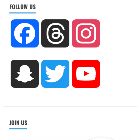
ब्यूटीफुल आइज़’ एवं ‘मिस ब्यूटीफुल हेयर’ का
FOLLOW US
आयोजन
2
August 5, 2026
UTTARAKHAND NEWS
Facebook
Threads
Instagram
एमआईटी वर्ल्ड पीस यूनिवर्सिटी और जर्मनी के
बीएसबीआई के बीच समझौता; भारतीय छात्रों
को मिलेंगे वैश्विक अवसर
3
August 5, 2026
STATES NEWS
Snapchat
Twitter
YouTube
महाराज की राजस्थान के मुख्यमंत्री से
शिष्टाचार भेंट पर्यटन और सांस्कृतिक
गतिविधियों के विस्तार पर हुई चर्चा
4
August 4, 2026
UTTARAKHAND NEWS
नोमुरा रिपोर्ट: जंग के कारण भारत को हर वर्ष
JOIN US
₹14.15 लाख करोड़ का नुकसान, जो देश की
जीडीपी का 4.3% के बराबर
5