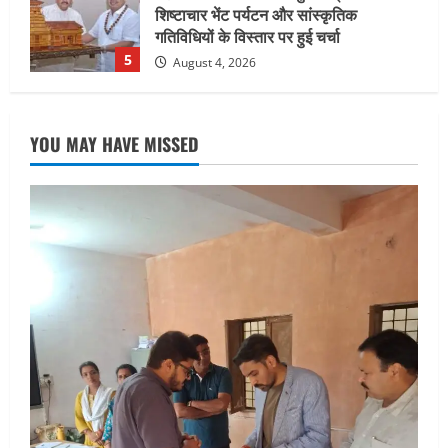
सहसपुर विधानसभा क्षेत्र के पोलिंग बूथों का
निरीक्षण कर एसआईआर आपत्ति निस्तारण
शिविर की व्यवस्थाओं का लिया जायजा
1
August 6, 2026
UTTARAKHAND NEWS
तीलू रौतेली पुरस्कार के लिए 13 वीरांगनाओं का
YOU MAY HAVE MISSED
चयन : रेखा आर्या
August 6, 2026
2
UTTARAKHAND NEWS
मिस उत्तराखंड 2026 के सब-कॉन्टेस्ट ‘मिस
ब्यूटीफुल आइज़’ एवं ‘मिस ब्यूटीफुल हेयर’ का
आयोजन
3
August 5, 2026
UTTARAKHAND NEWS
एमआईटी वर्ल्ड पीस यूनिवर्सिटी और जर्मनी के
बीएसबीआई के बीच समझौता; भारतीय छात्रों
को मिलेंगे वैश्विक अवसर