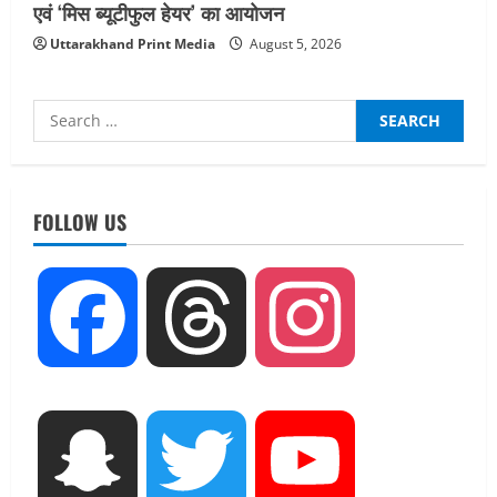
एवं ‘मिस ब्यूटीफुल हेयर’ का आयोजन
Uttarakhand Print Media
August 5, 2026
Search
for:
UTTARAKHAND NEWS
तीलू रौतेली पुरस्कार के लिए 13 वीरांगनाओं का
चयन : रेखा आर्या
FOLLOW US
August 6, 2026
2
UTTARAKHAND NEWS
Facebook
Threads
Instagram
मिस उत्तराखंड 2026 के सब-कॉन्टेस्ट ‘मिस
ब्यूटीफुल आइज़’ एवं ‘मिस ब्यूटीफुल हेयर’ का
आयोजन
3
August 5, 2026
UTTARAKHAND NEWS
Snapchat
Twitter
YouTube
एमआईटी वर्ल्ड पीस यूनिवर्सिटी और जर्मनी के