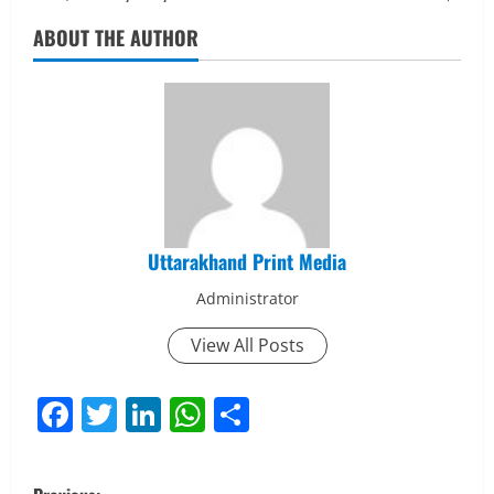
ABOUT THE AUTHOR
Uttarakhand Print Media
Administrator
View All Posts
Facebook
Twitter
LinkedIn
WhatsApp
Share
P