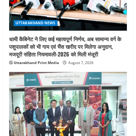
UTTARAKHAND NEWS
मिस उत्तराखंड 2026 के सब-कॉन्टेस्ट ‘मिस
UTTARAKHAND NEWS
ब्यूटीफुल आइज़’ एवं ‘मिस ब्यूटीफुल हेयर’ का
आयोजन
धामी कैबिनेट ने लिए कई महत्वपूर्ण निर्णय, अब सामान्य वर्ग के
5
August 5, 2026
पशुपालकों को भी गाय एवं भैंस खरीद पर मिलेगा अनुदान,
मजदूरी संहिता नियमावली-2026 को मिली मंजूरी
Uttarakhand Print Media
August 7, 2026