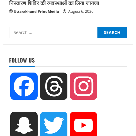
निस्तारण शिविर की व्यवस्थाओं का लिया जायजा
Uttarakhand Print Media
August 6, 2026
Search
for:
UTTARAKHAND NEWS
नाबार्ड ने राष्ट्रीय हथकरघा दिवस के अवसर पर
मुंबई में तीन दिवसीय प्रदर्शनी का आयोजन किया
FOLLOW US
August 7, 2026
2
UTTARAKHAND NEWS
Facebook
Threads
Instagram
जिलाधिकारी/जिला निर्वाचन अधिकारी ने
सहसपुर विधानसभा क्षेत्र के पोलिंग बूथों का
निरीक्षण कर एसआईआर आपत्ति निस्तारण
शिविर की व्यवस्थाओं का लिया जायजा
3
August 6, 2026
Snapchat
Twitter
YouTube
UTTARAKHAND NEWS
तीलू रौतेली पुरस्कार के लिए 13 वीरांगनाओं का