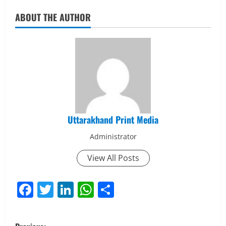
ABOUT THE AUTHOR
Uttarakhand Print Media
Administrator
View All Posts
Facebook
Twitter
LinkedIn
WhatsApp
Share
P