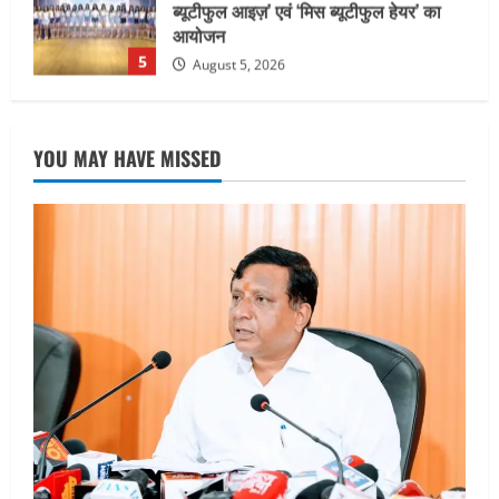
सामान्य वर्ग के पशुपालकों को भी गाय एवं भैंस
खरीद पर मिलेगा अनुदान, मजदूरी संहिता
नियमावली-2026 को मिली मंजूरी
1
August 7, 2026
UTTARAKHAND NEWS
नाबार्ड ने राष्ट्रीय हथकरघा दिवस के अवसर पर
YOU MAY HAVE MISSED
मुंबई में तीन दिवसीय प्रदर्शनी का आयोजन किया
August 7, 2026
2
UTTARAKHAND NEWS
जिलाधिकारी/जिला निर्वाचन अधिकारी ने
सहसपुर विधानसभा क्षेत्र के पोलिंग बूथों का
निरीक्षण कर एसआईआर आपत्ति निस्तारण
शिविर की व्यवस्थाओं का लिया जायजा
3
August 6, 2026
UTTARAKHAND NEWS
तीलू रौतेली पुरस्कार के लिए 13 वीरांगनाओं का
चयन : रेखा आर्या
August 6, 2026
4