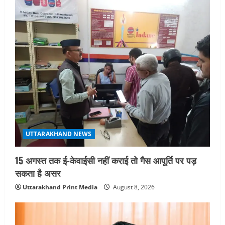
मुंबई में तीन दिवसीय प्रदर्शनी का आयोजन किया
August 7, 2026
4
UTTARAKHAND NEWS
जिलाधिकारी/जिला निर्वाचन अधिकारी ने
सहसपुर विधानसभा क्षेत्र के पोलिंग बूथों का
निरीक्षण कर एसआईआर आपत्ति निस्तारण
शिविर की व्यवस्थाओं का लिया जायजा
5
August 6, 2026
UTTARAKHAND NEWS
15 अगस्त तक ई-केवाईसी नहीं कराई तो गैस आपूर्ति पर पड़
सकता है असर
Uttarakhand Print Media
August 8, 2026