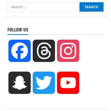
Search
for:
FOLLOW US
Facebook
Threads
Instagram
UTTARAKHAND NEWS
15 अगस्त तक ई-केवाईसी नहीं कराई तो गैस
आपूर्ति पर पड़ सकता है असर
August 8, 2026
2
UTTARAKHAND NEWS
Snapchat
Twitter
YouTube
धामी कैबिनेट ने लिए कई महत्वपूर्ण निर्णय, अब
सामान्य वर्ग के पशुपालकों को भी गाय एवं भैंस
खरीद पर मिलेगा अनुदान, मजदूरी संहिता
नियमावली-2026 को मिली मंजूरी
3
August 7, 2026