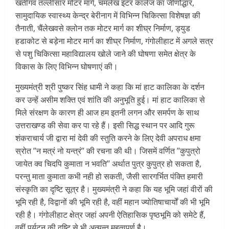
खतीगंव तल्लीसार मोटर मार्ग, चमलेख इंटर कालेज का जीर्णोद्धार,
सामुदायिक स्वास्थ्य केन्द्र बेरीनाग में विभिन्न चिकित्सा विशेषज्ञ की
तैनाती, चैंलेखवसे क्लोन तक मोटर मार्ग का शीघ्र निर्माण, ड्युड
हडाकोट से बड़ेना मोटर मार्ग का शीघ्र निर्माण, गंगोलीहाट में अगले सत्र
से पशु चिकित्सा महाविद्यालय खोले जाने की घोषणा समेत क्षेत्र के
विकास के लिए विभिन्न घोषणाएं की।
मुख्यमंत्री श्री पुष्कर सिंह धामी ने कहा कि मां हाट कालिका के दर्शन
कर उन्हें असीम शक्ति एवं शांति की अनुभूति हुई। मां हाट कालिका से
मिले संरक्षण के कारण ही आज हम इतनी लगन और समर्पण के साथ
उत्तराखण्ड की सेवा कर पा रहे हैं। इसी सिद्ध स्थान पर आदि गुरू
शंकराचार्य जी द्वारा मां देवी की स्तुति करने के लिए देवी अपराध क्षमा
स्रोत ’’न मत्रं नो यन्त्रं’’ की रचना की थी। जिसमें वर्णित ’’कुपुत्रो
जायेत क्व चिदपि कुमाता न भवति’’ अर्थात पुत्र कुपुत्र हो सकता है,
परन्तु माता कुमाता कभी नही हो सकती, जैसी सारगर्भित पंक्ति हमारी
संस्कृति का दृष्टि सूत्र है। मुख्यमंत्री ने कहा कि यह भूमि जहां वीरों की
भूमि रही है, विद्वानों की भूमि रही है, वहीं महान ज्योतिषाचार्यों की भी भूमि
रही है। गंगोलीहाट क्षेत्र जहां अपनी ऐतिहासिक पृष्ठभूमि को समेटे हैं,
वहीं पर्यटन की दृष्टि से भी अत्यन्त महत्वपूर्ण है।