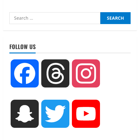
Search
for:
UTTARAKHAND NEWS
FOLLOW US
एमआईटी वर्ल्ड पीस यूनिवर्सिटी और जर्मनी के
बीएसबीआई के बीच समझौता; भारतीय छात्रों
को मिलेंगे वैश्विक अवसर
2
August 5, 2026
Facebook
Threads
Instagram
STATES NEWS
महाराज की राजस्थान के मुख्यमंत्री से
शिष्टाचार भेंट पर्यटन और सांस्कृतिक
गतिविधियों के विस्तार पर हुई चर्चा
3
August 4, 2026
Snapchat
Twitter
YouTube
UTTARAKHAND NEWS
नोमुरा रिपोर्ट: जंग के कारण भारत को हर वर्ष
₹14.15 लाख करोड़ का नुकसान, जो देश की