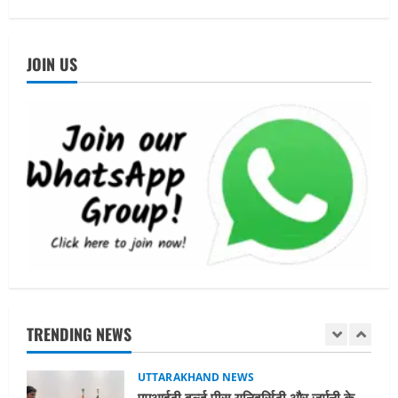
जीडीपी का 4.3% के बराबर
4
August 3, 2026
JOIN US
UTTARAKHAND NEWS
अल्पसंख्यक समाज के उत्थान के लिए सरकार
पूरी तरह प्रतिबद्ध, योजनाओं का लाभ बिना
किसी भेदभाव के अंतिम व्यक्ति तक पहुंचेगा:
मुख्यमंत्री धामी
5
August 2, 2026
UTTARAKHAND NEWS
मिस उत्तराखंड 2026 के सब-कॉन्टेस्ट ‘मिस
ब्यूटीफुल आइज़’ एवं ‘मिस ब्यूटीफुल हेयर’ का
आयोजन
1
August 5, 2026
UTTARAKHAND NEWS
एमआईटी वर्ल्ड पीस यूनिवर्सिटी और जर्मनी के
TRENDING NEWS
बीएसबीआई के बीच समझौता; भारतीय छात्रों
को मिलेंगे वैश्विक अवसर
2
August 5, 2026