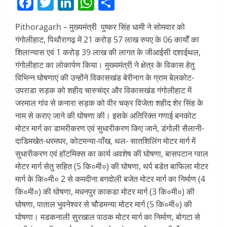
Facebook
Twitter
LinkedIn
WhatsApp
Share
Pithoragarh – मुख्यमंत्री पुष्कर सिंह धामी ने सोमवार को
गंगोलीहाट, पिथौरागढ़ में 21 करोड़ 57 लाख रुपए के 06 कार्यों का
शिलान्यास एवं 1 करोड़ 39 लाख की लागत के जीआईसी दशाईथल,
गंगोलीहाट का लोकार्पण किया। मुख्यमंत्री ने क्षेत्र के विकास हेतु
विभिन्न घोषणाएं की उन्होंने विकासखंड बेरीनाग के ग्राम बेलकोट-
उपराडा सड़क को शहीद चारुचंद्र और विकासखंड गंगोलीहाट में
जरमाल गांव से कनारा सड़क को वीर चक्र विजेता शहीद शेर सिंह के
नाम से कराए जाने की घोषणा की। इसके अतिरिक्त गणाई बनकोट
मोटर मार्ग का डामरीकरण एवं सुधारीकरण किए जाने, डंगोली सैलानी-
दाडिमखेत-धरमघर, कोटमन्या-पाँख, थल- सातशिलिंग मोटर मार्ग में
सुधारीकरण एवं हॉटमिक्स का कार्य अवशेष की घोषणा, बासपटान ग्वाल
मोटर मार्ग सेतु सहित (5 कि०मी०) की घोषणा, थर्प बडेत बाफिला मोटर
मार्ग के कि०मी० 2 से कमदीना बगदोली बजेत मोटर मार्ग का निर्माण (4
कि०मी०) की घोषणा, मधनपुर काकडा मोटर मार्ग (3 कि०मी०) की
घोषणा, पाताल भुवनेश्वर से चौडमन्या मोटर मार्ग (5 कि०मी०) की
घोषणा। मडकनाली सुरखाल पाठक मोटर मार्ग का निर्माण, बोगटा से