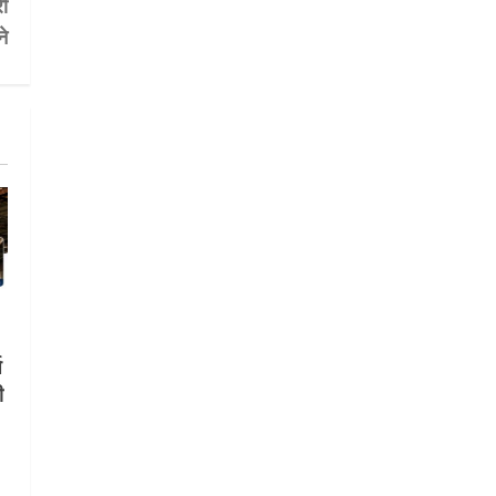
री
का लाभ बिना किसी भेदभाव के अंतिम
े
व्यक्ति तक पहुंचेगा: मुख्यमंत्री धामी
5
August 2, 2026
ष
ी