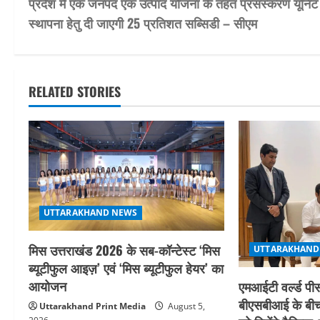
प्रदेश में एक जनपद एक उत्पाद योजना के तहत प्रसंस्करण यूनिट
o
स्थापना हेतु दी जाएगी 25 प्रतिशत सब्सिडी – सीएम
s
t
RELATED STORIES
n
a
v
i
UTTARAKHAND NEWS
g
मिस उत्तराखंड 2026 के सब-कॉन्टेस्ट ‘मिस
a
UTTARAKHAND
ब्यूटीफुल आइज़’ एवं ‘मिस ब्यूटीफुल हेयर’ का
t
आयोजन
एमआईटी वर्ल्ड पीस
बीएसबीआई के बीच
Uttarakhand Print Media
August 5,
i