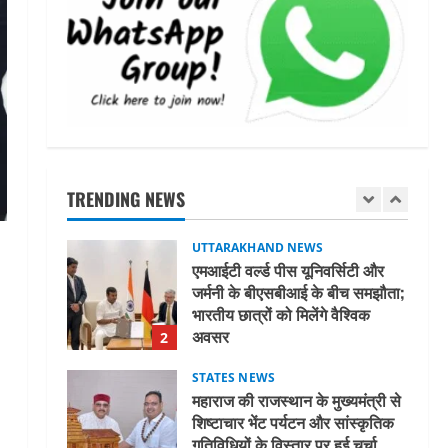
अल्पसंख्यक समाज के उत्थान के लिए
सरकार पूरी तरह प्रतिबद्ध, योजनाओं
का लाभ बिना किसी भेदभाव के अंतिम
व्यक्ति तक पहुंचेगा: मुख्यमंत्री धामी
5
August 2, 2026
UTTARAKHAND NEWS
मिस उत्तराखंड 2026 के सब-कॉन्टेस्ट
‘मिस ब्यूटीफुल आइज़’ एवं ‘मिस
ब्यूटीफुल हेयर’ का आयोजन
TRENDING NEWS
1
August 5, 2026
UTTARAKHAND NEWS
एमआईटी वर्ल्ड पीस यूनिवर्सिटी और
जर्मनी के बीएसबीआई के बीच समझौता;
भारतीय छात्रों को मिलेंगे वैश्विक
अवसर
2
August 5, 2026
STATES NEWS
महाराज की राजस्थान के मुख्यमंत्री से
शिष्टाचार भेंट पर्यटन और सांस्कृतिक
गतिविधियों के विस्तार पर हुई चर्चा