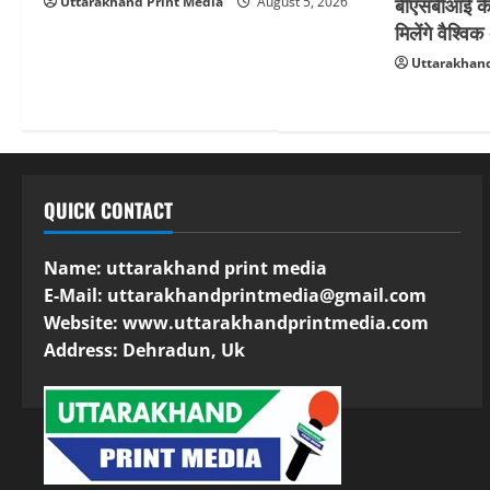
बीएसबीआई के 
Uttarakhand Print Media
August 5, 2026
मिलेंगे वैश्व
Uttarakhand
QUICK CONTACT
Name: uttarakhand print media
E-Mail:
uttarakhandprintmedia@gmail.com
Website: www.uttarakhandprintmedia.com
Address: Dehradun, Uk