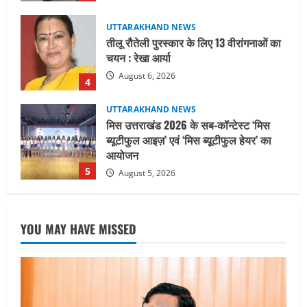
UTTARAKHAND NEWS
मिस उत्तराखंड 2026 के सब-कॉन्टेस्ट ‘मिस
ब्यूटीफुल आइज़’ एवं ‘मिस ब्यूटीफुल हेयर’ का
आयोजन
5
August 5, 2026
UTTARAKHAND NEWS
धामी कैबिनेट ने लिए कई महत्वपूर्ण निर्णय, अब
सामान्य वर्ग के पशुपालकों को भी गाय एवं भैंस
खरीद पर मिलेगा अनुदान, मजदूरी संहिता
नियमावली-2026 को मिली मंजूरी
1
August 7, 2026
UTTARAKHAND NEWS
नाबार्ड ने राष्ट्रीय हथकरघा दिवस के अवसर पर
YOU MAY HAVE MISSED
मुंबई में तीन दिवसीय प्रदर्शनी का आयोजन किया
August 7, 2026
2
UTTARAKHAND NEWS
जिलाधिकारी/जिला निर्वाचन अधिकारी ने