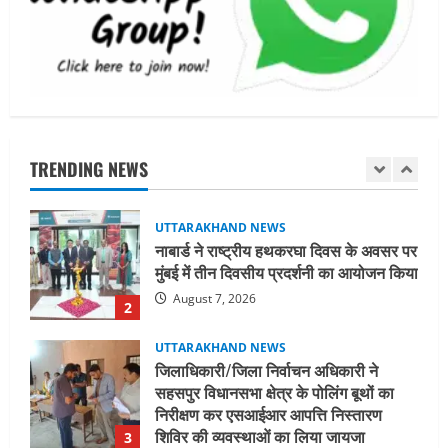
सामान्य वर्ग के पशुपालकों को भी गाय एवं भैंस
खरीद पर मिलेगा अनुदान, मजदूरी संहिता
नियमावली-2026 को मिली मंजूरी
1
August 7, 2026
UTTARAKHAND NEWS
नाबार्ड ने राष्ट्रीय हथकरघा दिवस के अवसर पर
मुंबई में तीन दिवसीय प्रदर्शनी का आयोजन किया
TRENDING NEWS
August 7, 2026
2
UTTARAKHAND NEWS
जिलाधिकारी/जिला निर्वाचन अधिकारी ने
सहसपुर विधानसभा क्षेत्र के पोलिंग बूथों का
निरीक्षण कर एसआईआर आपत्ति निस्तारण
शिविर की व्यवस्थाओं का लिया जायजा
3
August 6, 2026
UTTARAKHAND NEWS
तीलू रौतेली पुरस्कार के लिए 13 वीरांगनाओं का
चयन : रेखा आर्या
August 6, 2026
4