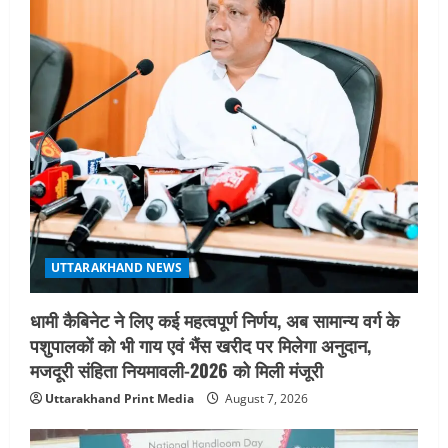
सहसपुर विधानसभा क्षेत्र के पोलिंग बूथों का
निरीक्षण कर एसआईआर आपत्ति निस्तारण
शिविर की व्यवस्थाओं का लिया जायजा
3
August 6, 2026
UTTARAKHAND NEWS
तीलू रौतेली पुरस्कार के लिए 13 वीरांगनाओं का
चयन : रेखा आर्या
August 6, 2026
4
UTTARAKHAND NEWS
मिस उत्तराखंड 2026 के सब-कॉन्टेस्ट ‘मिस
UTTARAKHAND NEWS
ब्यूटीफुल आइज़’ एवं ‘मिस ब्यूटीफुल हेयर’ का
आयोजन
धामी कैबिनेट ने लिए कई महत्वपूर्ण निर्णय, अब सामान्य वर्ग के
5
August 5, 2026
पशुपालकों को भी गाय एवं भैंस खरीद पर मिलेगा अनुदान,
मजदूरी संहिता नियमावली-2026 को मिली मंजूरी
Uttarakhand Print Media
August 7, 2026