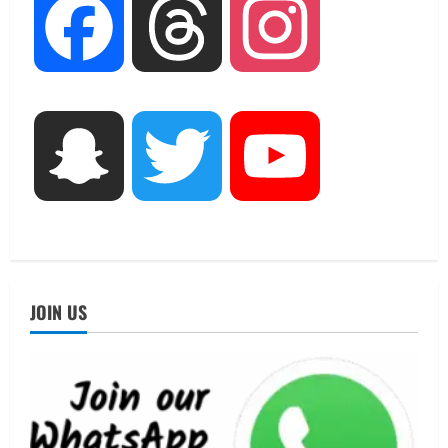
UTTARAKHAND NEWS
Facebook
Threads
Instagram
जिलाधिकारी/जिला निर्वाचन अधिकारी ने
सहसपुर विधानसभा क्षेत्र के पोलिंग बूथों का
निरीक्षण कर एसआईआर आपत्ति निस्तारण
शिविर की व्यवस्थाओं का लिया जायजा
3
August 6, 2026
Snapchat
Twitter
YouTube
UTTARAKHAND NEWS
तीलू रौतेली पुरस्कार के लिए 13 वीरांगनाओं का
चयन : रेखा आर्या
August 6, 2026
4
UTTARAKHAND NEWS
मिस उत्तराखंड 2026 के सब-कॉन्टेस्ट ‘मिस
JOIN US
ब्यूटीफुल आइज़’ एवं ‘मिस ब्यूटीफुल हेयर’ का
आयोजन
5
August 5, 2026
UTTARAKHAND NEWS
धामी कैबिनेट ने लिए कई महत्वपूर्ण निर्णय, अब