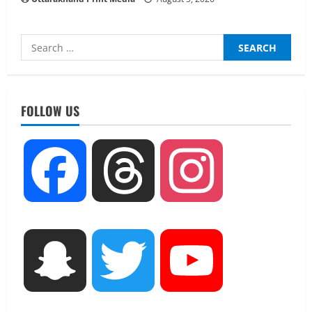
Search
for:
UTTARAKHAND NEWS
मिस उत्तराखंड 2026 के सब-कॉन्टेस्ट ‘मिस
ब्यूटीफुल आइज़’ एवं ‘मिस ब्यूटीफुल हेयर’ का
FOLLOW US
आयोजन
2
August 5, 2026
UTTARAKHAND NEWS
Facebook
Threads
Instagram
एमआईटी वर्ल्ड पीस यूनिवर्सिटी और जर्मनी के
बीएसबीआई के बीच समझौता; भारतीय छात्रों
को मिलेंगे वैश्विक अवसर
3
August 5, 2026
STATES NEWS
Snapchat
Twitter
YouTube
महाराज की राजस्थान के मुख्यमंत्री से
शिष्टाचार भेंट पर्यटन और सांस्कृतिक
गतिविधियों के विस्तार पर हुई चर्चा