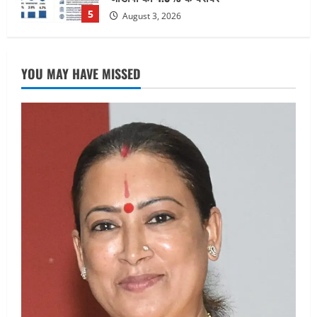
August 6, 2026
1
UTTARAKHAND NEWS
मिस उत्तराखंड 2026 के सब-कॉन्टेस्ट ‘मिस
YOU MAY HAVE MISSED
ब्यूटीफुल आइज़’ एवं ‘मिस ब्यूटीफुल हेयर’ का
आयोजन
2
August 5, 2026
UTTARAKHAND NEWS
एमआईटी वर्ल्ड पीस यूनिवर्सिटी और जर्मनी के
बीएसबीआई के बीच समझौता; भारतीय छात्रों
को मिलेंगे वैश्विक अवसर
3
August 5, 2026
STATES NEWS
महाराज की राजस्थान के मुख्यमंत्री से
शिष्टाचार भेंट पर्यटन और सांस्कृतिक
गतिविधियों के विस्तार पर हुई चर्चा
4
August 4, 2026