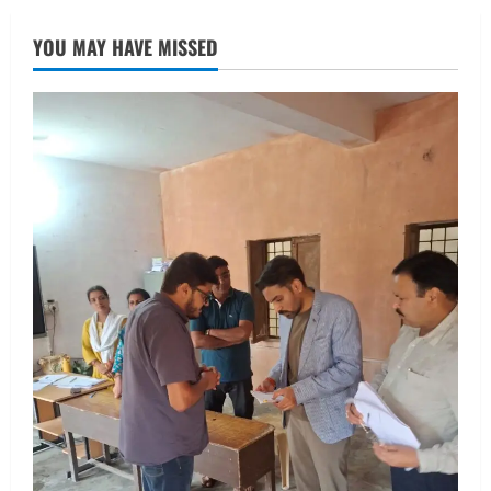
UTTARAKHAND NEWS
तीलू रौतेली पुरस्कार के लिए 13 वीरांगनाओं का
YOU MAY HAVE MISSED
चयन : रेखा आर्या
August 6, 2026
2
UTTARAKHAND NEWS
मिस उत्तराखंड 2026 के सब-कॉन्टेस्ट ‘मिस
ब्यूटीफुल आइज़’ एवं ‘मिस ब्यूटीफुल हेयर’ का
आयोजन
3
August 5, 2026
UTTARAKHAND NEWS
एमआईटी वर्ल्ड पीस यूनिवर्सिटी और जर्मनी के
बीएसबीआई के बीच समझौता; भारतीय छात्रों
को मिलेंगे वैश्विक अवसर
4
August 5, 2026
STATES NEWS
महाराज की राजस्थान के मुख्यमंत्री से
शिष्टाचार भेंट पर्यटन और सांस्कृतिक