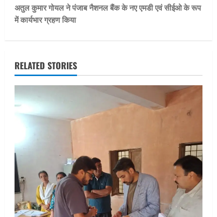
t
अतुल कुमार गोयल ने पंजाब नैशनल बैंक के नए एमडी एवं सीईओ के रूप
में कार्यभार ग्रहण किया
n
a
v
RELATED STORIES
i
g
a
t
i
o
n