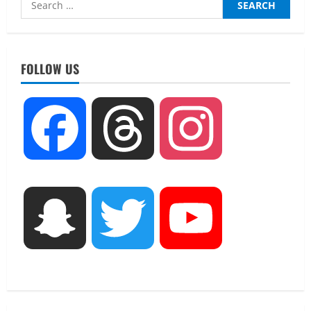
for:
UTTARAKHAND NEWS
तीलू रौतेली पुरस्कार के लिए 13 वीरांगनाओं का
चयन : रेखा आर्या
FOLLOW US
August 6, 2026
2
UTTARAKHAND NEWS
Facebook
Threads
Instagram
मिस उत्तराखंड 2026 के सब-कॉन्टेस्ट ‘मिस
ब्यूटीफुल आइज़’ एवं ‘मिस ब्यूटीफुल हेयर’ का
आयोजन
3
August 5, 2026
UTTARAKHAND NEWS
Snapchat
Twitter
YouTube
एमआईटी वर्ल्ड पीस यूनिवर्सिटी और जर्मनी के
बीएसबीआई के बीच समझौता; भारतीय छात्रों
को मिलेंगे वैश्विक अवसर
4
August 5, 2026
STATES NEWS