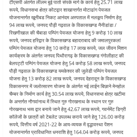
टीएसपी अंतर्गत लीलम बुई पातो संपर्क मार्ग के कार्य हेतु 25.71 लाख
रूपये, विधानसभा क्षेत्र कोटद्वार शाखान्तर्गत मोटाढांग पेयजल
योजनान्तर्गत खूनीबड निकट आनंदम अस्पताल में नलकूप निर्माण हेतु
94 लाख रूपये, जनपद पौड़ी गढ़वाल के विकासखण्ड नैनीडांडा /
रिखणीखाल की चैबाडा पम्पिंग पेयजल योजना हेतु 9 करोड़ 10 लाख
रूपये, जनपद हरिद्वार के विकासखण्ड बहादराबाद की जमालपुरकलां
पम्पिंग पेयजल योजना हेतु 10 करोड़ 17 लाख रूपये, जल जीवन मिशन
कार्यक्रम के अंतर्गत जनपद पिथौरागढ़ के विकासखण्ड गंगोलीहाट की
बेलपट्टी पम्पिंग पेयजल योजना हेतु 54 करोड़ 58 लाख रूपये, जनपद
पौड़ी गढ़वाल के विकासखण्ड यमकेश्वर की जुलेडी पम्पिंग पेयजल
योजना हेतु 13 करोड़ 82 लाख रूपये, जनपद देहरादून के विकासखण्ड
विकासनगर में जलोत्सारण योजना के अंतर्गत नई लाईन बिछाने मेनहोल
चैम्बर के निर्माण कार्य हेतु 30.54 लाख रूपये, विधानसभा क्षेत्र खटीमा
के अन्तर्गत नौगवांनाथ में स्थित गुरु गोरखनाथ के स्थान पर गुरु
गोरखनाथ भव्य द्वार बनाये जाने हेतु 42.67 लाख रूपये, गवर्नमेंट डिग्री
कॉलेजों के छात्रों को टेबलेट उपलब्ध कराये जाने हेतु 126.00 करोड़
रूपये, वित्तीय वर्ष 2021-22 के आय-व्ययक में वृद्धावस्था पेंशन
योजनान्तर्गत प्राविधानित धनराशि हेतु 164.04 करोड़ रूपये, जनपद