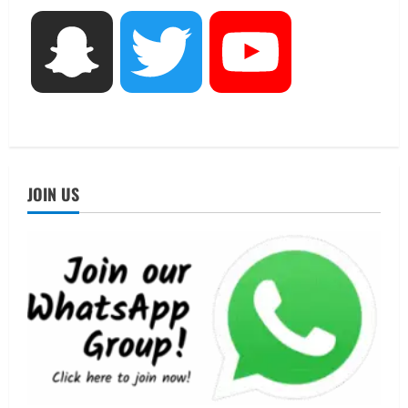
3
August 5, 2026
UTTARAKHAND NEWS
Snapchat
Twitter
YouTube
एमआईटी वर्ल्ड पीस यूनिवर्सिटी और जर्मनी के
बीएसबीआई के बीच समझौता; भारतीय छात्रों
को मिलेंगे वैश्विक अवसर
4
August 5, 2026
STATES NEWS
महाराज की राजस्थान के मुख्यमंत्री से
JOIN US
शिष्टाचार भेंट पर्यटन और सांस्कृतिक
गतिविधियों के विस्तार पर हुई चर्चा
5
August 4, 2026
UTTARAKHAND NEWS
जिलाधिकारी/जिला निर्वाचन अधिकारी ने
सहसपुर विधानसभा क्षेत्र के पोलिंग बूथों का
निरीक्षण कर एसआईआर आपत्ति निस्तारण
शिविर की व्यवस्थाओं का लिया जायजा
1
August 6, 2026
UTTARAKHAND NEWS