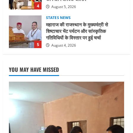
5
August 4, 2026
UTTARAKHAND NEWS
जिलाधिकारी/जिला निर्वाचन अधिकारी ने
सहसपुर विधानसभा क्षेत्र के पोलिंग बूथों का
निरीक्षण कर एसआईआर आपत्ति निस्तारण
शिविर की व्यवस्थाओं का लिया जायजा
1
August 6, 2026
UTTARAKHAND NEWS
तीलू रौतेली पुरस्कार के लिए 13 वीरांगनाओं का
YOU MAY HAVE MISSED
चयन : रेखा आर्या
August 6, 2026
2
UTTARAKHAND NEWS
मिस उत्तराखंड 2026 के सब-कॉन्टेस्ट ‘मिस
ब्यूटीफुल आइज़’ एवं ‘मिस ब्यूटीफुल हेयर’ का
आयोजन
3
August 5, 2026