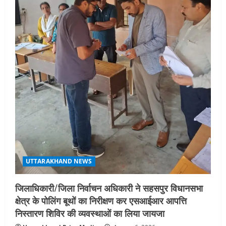
UTTARAKHAND NEWS
एमआईटी वर्ल्ड पीस यूनिवर्सिटी और जर्मनी के
बीएसबीआई के बीच समझौता; भारतीय छात्रों
को मिलेंगे वैश्विक अवसर
4
August 5, 2026
STATES NEWS
महाराज की राजस्थान के मुख्यमंत्री से
शिष्टाचार भेंट पर्यटन और सांस्कृतिक
गतिविधियों के विस्तार पर हुई चर्चा
5
August 4, 2026
UTTARAKHAND NEWS
जिलाधिकारी/जिला निर्वाचन अधिकारी ने सहसपुर विधानसभा
क्षेत्र के पोलिंग बूथों का निरीक्षण कर एसआईआर आपत्ति
निस्तारण शिविर की व्यवस्थाओं का लिया जायजा