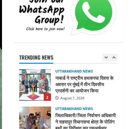
मिस उत्तराखंड 2026 के सब-कॉन्टेस्ट
‘मिस ब्यूटीफुल आइज़’ एवं ‘मिस
ब्यूटीफुल हेयर’ का आयोजन
5
August 5, 2026
UTTARAKHAND NEWS
धामी कैबिनेट ने लिए कई महत्वपूर्ण
निर्णय, अब सामान्य वर्ग के पशुपालकों
को भी गाय एवं भैंस खरीद पर मिलेगा
TRENDING NEWS
अनुदान, मजदूरी संहिता
1
नियमावली-2026 को मिली मंजूरी
UTTARAKHAND NEWS
August 7, 2026
नाबार्ड ने राष्ट्रीय हथकरघा दिवस के
अवसर पर मुंबई में तीन दिवसीय
प्रदर्शनी का आयोजन किया
2
August 7, 2026
UTTARAKHAND NEWS
जिलाधिकारी/जिला निर्वाचन अधिकारी
ने सहसपुर विधानसभा क्षेत्र के पोलिंग
बूथों का निरीक्षण कर एसआईआर