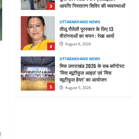
आपत्ति निस्तारण शिविर की व्यवस्थाओं
3
का लिया जायजा
August 6, 2026
UTTARAKHAND NEWS
तीलू रौतेली पुरस्कार के लिए 13
वीरांगनाओं का चयन : रेखा आर्या
August 6, 2026
4
UTTARAKHAND NEWS
मिस उत्तराखंड 2026 के सब-कॉन्टेस्ट
‘मिस ब्यूटीफुल आइज़’ एवं ‘मिस
ब्यूटीफुल हेयर’ का आयोजन
5
August 5, 2026
UTTARAKHAND NEWS
धामी कैबिनेट ने लिए कई महत्वपूर्ण
निर्णय, अब सामान्य वर्ग के पशुपालकों
को भी गाय एवं भैंस खरीद पर मिलेगा
अनुदान, मजदूरी संहिता
1
नियमावली-2026 को मिली मंजूरी
ं