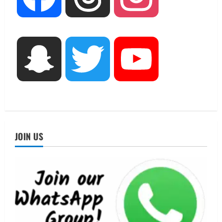
मिस उत्तराखंड 2026 के सब-कॉन्टेस्ट ‘मिस
ब्यूटीफुल आइज़’ एवं ‘मिस ब्यूटीफुल हेयर’ का
आयोजन
3
August 5, 2026
UTTARAKHAND NEWS
Snapchat
Twitter
YouTube
एमआईटी वर्ल्ड पीस यूनिवर्सिटी और जर्मनी के
बीएसबीआई के बीच समझौता; भारतीय छात्रों
को मिलेंगे वैश्विक अवसर
4
August 5, 2026
STATES NEWS
महाराज की राजस्थान के मुख्यमंत्री से
JOIN US
शिष्टाचार भेंट पर्यटन और सांस्कृतिक
गतिविधियों के विस्तार पर हुई चर्चा
5
August 4, 2026
UTTARAKHAND NEWS
जिलाधिकारी/जिला निर्वाचन अधिकारी ने
सहसपुर विधानसभा क्षेत्र के पोलिंग बूथों का
निरीक्षण कर एसआईआर आपत्ति निस्तारण