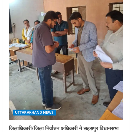
आयोजन
3
August 5, 2026
UTTARAKHAND NEWS
एमआईटी वर्ल्ड पीस यूनिवर्सिटी और जर्मनी के
बीएसबीआई के बीच समझौता; भारतीय छात्रों
को मिलेंगे वैश्विक अवसर
4
August 5, 2026
STATES NEWS
महाराज की राजस्थान के मुख्यमंत्री से
शिष्टाचार भेंट पर्यटन और सांस्कृतिक
गतिविधियों के विस्तार पर हुई चर्चा
5
August 4, 2026
UTTARAKHAND NEWS
जिलाधिकारी/जिला निर्वाचन अधिकारी ने सहसपुर विधानसभा