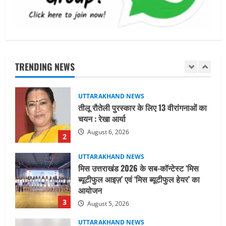
शिविर की व्यवस्थाओं का लिया जायजा
1
August 6, 2026
UTTARAKHAND NEWS
तीलू रौतेली पुरस्कार के लिए 13 वीरांगनाओं का
चयन : रेखा आर्या
TRENDING NEWS
August 6, 2026
2
UTTARAKHAND NEWS
मिस उत्तराखंड 2026 के सब-कॉन्टेस्ट ‘मिस
ब्यूटीफुल आइज़’ एवं ‘मिस ब्यूटीफुल हेयर’ का
आयोजन
3
August 5, 2026
UTTARAKHAND NEWS
एमआईटी वर्ल्ड पीस यूनिवर्सिटी और जर्मनी के
बीएसबीआई के बीच समझौता; भारतीय छात्रों
को मिलेंगे वैश्विक अवसर
4
August 5, 2026
STATES NEWS