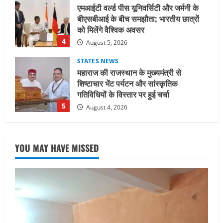
महाराज की राजस्थान के मुख्यमंत्री से
शिष्टाचार भेंट पर्यटन और सांस्कृतिक
गतिविधियों के विस्तार पर हुई चर्चा
5
August 4, 2026
UTTARAKHAND NEWS
जिलाधिकारी/जिला निर्वाचन अधिकारी ने
सहसपुर विधानसभा क्षेत्र के पोलिंग बूथों का
निरीक्षण कर एसआईआर आपत्ति निस्तारण
शिविर की व्यवस्थाओं का लिया जायजा
1
August 6, 2026
UTTARAKHAND NEWS
तीलू रौतेली पुरस्कार के लिए 13 वीरांगनाओं का
YOU MAY HAVE MISSED
चयन : रेखा आर्या
August 6, 2026
2
UTTARAKHAND NEWS
मिस उत्तराखंड 2026 के सब-कॉन्टेस्ट ‘मिस
ब्यूटीफुल आइज़’ एवं ‘मिस ब्यूटीफुल हेयर’ का