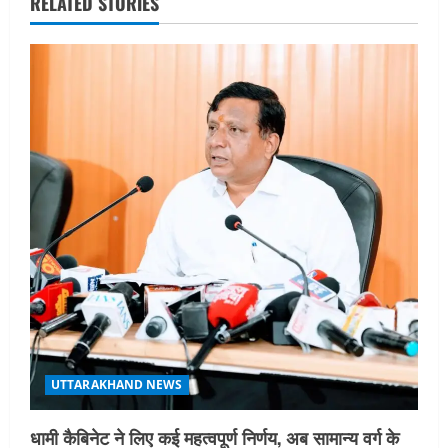
RELATED STORIES
v
i
g
a
t
i
o
n
UTTARAKHAND NEWS
धामी कैबिनेट ने लिए कई महत्वपूर्ण निर्णय, अब सामान्य वर्ग के