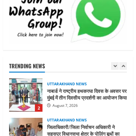
UTTARAKHAND NEWS
धामी कैबिनेट ने लिए कई महत्वपूर्ण निर्णय, अब
सामान्य वर्ग के पशुपालकों को भी गाय एवं भैंस
खरीद पर मिलेगा अनुदान, मजदूरी संहिता
नियमावली-2026 को मिली मंजूरी
1
August 7, 2026
UTTARAKHAND NEWS
नाबार्ड ने राष्ट्रीय हथकरघा दिवस के अवसर पर
मुंबई में तीन दिवसीय प्रदर्शनी का आयोजन किया
TRENDING NEWS
August 7, 2026
2
UTTARAKHAND NEWS
जिलाधिकारी/जिला निर्वाचन अधिकारी ने
सहसपुर विधानसभा क्षेत्र के पोलिंग बूथों का
निरीक्षण कर एसआईआर आपत्ति निस्तारण
शिविर की व्यवस्थाओं का लिया जायजा
3
August 6, 2026
UTTARAKHAND NEWS
तीलू रौतेली पुरस्कार के लिए 13 वीरांगनाओं का