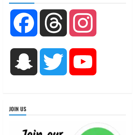
August 7, 2026
2
UTTARAKHAND NEWS
Facebook
Threads
Instagram
जिलाधिकारी/जिला निर्वाचन अधिकारी ने
सहसपुर विधानसभा क्षेत्र के पोलिंग बूथों का
निरीक्षण कर एसआईआर आपत्ति निस्तारण
शिविर की व्यवस्थाओं का लिया जायजा
3
August 6, 2026
Snapchat
Twitter
YouTube
UTTARAKHAND NEWS
तीलू रौतेली पुरस्कार के लिए 13 वीरांगनाओं का
चयन : रेखा आर्या
August 6, 2026
4
UTTARAKHAND NEWS
मिस उत्तराखंड 2026 के सब-कॉन्टेस्ट ‘मिस
JOIN US
ब्यूटीफुल आइज़’ एवं ‘मिस ब्यूटीफुल हेयर’ का
आयोजन
5
August 5, 2026