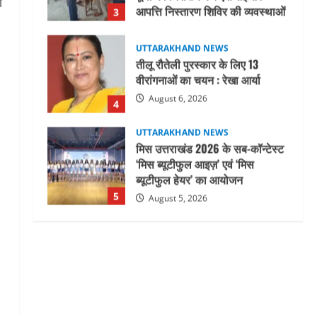
ा
August 6, 2026
4
UTTARAKHAND NEWS
मिस उत्तराखंड 2026 के सब-कॉन्टेस्ट
‘मिस ब्यूटीफुल आइज़’ एवं ‘मिस
ब्यूटीफुल हेयर’ का आयोजन
5
August 5, 2026
UTTARAKHAND NEWS
धामी कैबिनेट ने लिए कई महत्वपूर्ण
निर्णय, अब सामान्य वर्ग के पशुपालकों
को भी गाय एवं भैंस खरीद पर मिलेगा
अनुदान, मजदूरी संहिता
1
नियमावली-2026 को मिली मंजूरी
UTTARAKHAND NEWS
August 7, 2026
नाबार्ड ने राष्ट्रीय हथकरघा दिवस के
अवसर पर मुंबई में तीन दिवसीय
प्रदर्शनी का आयोजन किया
2
August 7, 2026