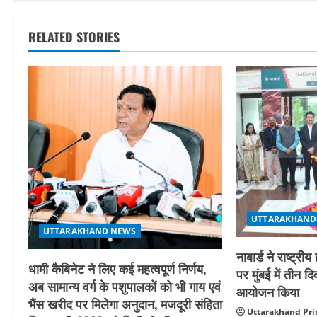
s
t
RELATED STORIES
n
a
v
i
g
a
UTTARAKHAND
UTTARAKHAND NEWS
t
नाबार्ड ने राष्ट
धामी कैबिनेट ने लिए कई महत्वपूर्ण निर्णय,
i
पर मुंबई में तीन द
अब सामान्य वर्ग के पशुपालकों को भी गाय एवं
आयोजन किया
o
भैंस खरीद पर मिलेगा अनुदान, मजदूरी संहिता
Uttarakhand Pri