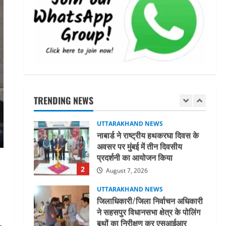
धामी कैबिनेट ने लिए कई महत्वपूर्ण
निर्णय, अब सामान्य वर्ग के पशुपालकों
को भी गाय एवं भैंस खरीद पर मिलेगा
अनुदान, मजदूरी संहिता
1
नियमावली-2026 को मिली मंजूरी
UTTARAKHAND NEWS
August 7, 2026
नाबार्ड ने राष्ट्रीय हथकरघा दिवस के
अवसर पर मुंबई में तीन दिवसीय
प्रदर्शनी का आयोजन किया
TRENDING NEWS
2
August 7, 2026
UTTARAKHAND NEWS
जिलाधिकारी/जिला निर्वाचन अधिकारी
ने सहसपुर विधानसभा क्षेत्र के पोलिंग
बूथों का निरीक्षण कर एसआईआर
आपत्ति निस्तारण शिविर की व्यवस्थाओं
3
का लिया जायजा
August 6, 2026
UTTARAKHAND NEWS
तीलू रौतेली पुरस्कार के लिए 13
वीरांगनाओं का चयन : रेखा आर्या