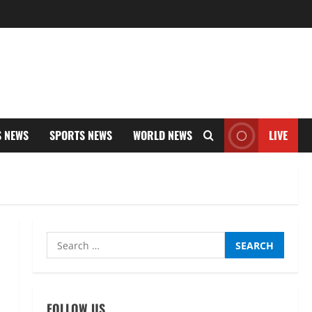
S NEWS
SPORTS NEWS
WORLD NEWS
LIVE
Search
UTTARAKHAND NEWS
for:
नाबार्ड ने राष्ट्रीय हथकरघा दिवस के
अवसर पर मुंबई में तीन दिवसीय
प्रदर्शनी का आयोजन किया
FOLLOW US