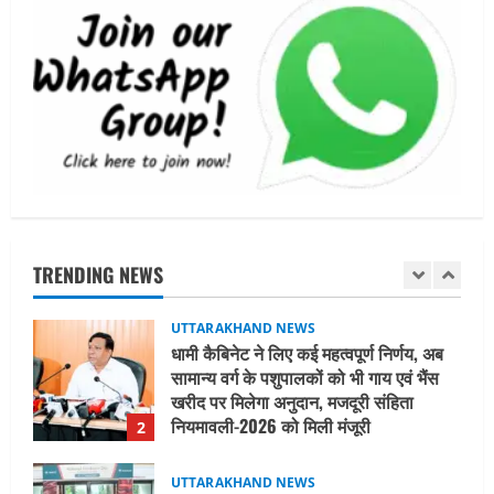
August 6, 2026
UTTARAKHAND NEWS
तीलू रौतेली पुरस्कार के लिए 13 वीरांगनाओं का
चयन : रेखा आर्या
August 6, 2026
5
UTTARAKHAND NEWS
15 अगस्त तक ई-केवाईसी नहीं कराई तो गैस
आपूर्ति पर पड़ सकता है असर
TRENDING NEWS
August 8, 2026
1
UTTARAKHAND NEWS
धामी कैबिनेट ने लिए कई महत्वपूर्ण निर्णय, अब
सामान्य वर्ग के पशुपालकों को भी गाय एवं भैंस
खरीद पर मिलेगा अनुदान, मजदूरी संहिता
नियमावली-2026 को मिली मंजूरी
2
August 7, 2026
UTTARAKHAND NEWS