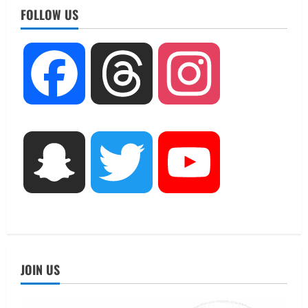
FOLLOW US
UTTARAKHAND NEWS
Facebook
Threads
Instagram
धामी कैबिनेट ने लिए कई महत्वपूर्ण निर्णय, अब
सामान्य वर्ग के पशुपालकों को भी गाय एवं भैंस
खरीद पर मिलेगा अनुदान, मजदूरी संहिता
नियमावली-2026 को मिली मंजूरी
2
August 7, 2026
Snapchat
Twitter
YouTube
UTTARAKHAND NEWS
नाबार्ड ने राष्ट्रीय हथकरघा दिवस के अवसर पर
मुंबई में तीन दिवसीय प्रदर्शनी का आयोजन किया
August 7, 2026
3
UTTARAKHAND NEWS
जिलाधिकारी/जिला निर्वाचन अधिकारी ने
JOIN US
सहसपुर विधानसभा क्षेत्र के पोलिंग बूथों का
निरीक्षण कर एसआईआर आपत्ति निस्तारण
शिविर की व्यवस्थाओं का लिया जायजा
4