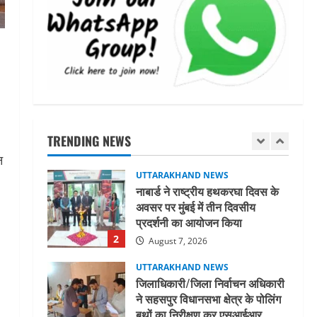
मिस उत्तराखंड 2026 के सब-कॉन्टेस्ट
‘मिस ब्यूटीफुल आइज़’ एवं ‘मिस
ब्यूटीफुल हेयर’ का आयोजन
5
August 5, 2026
UTTARAKHAND NEWS
धामी कैबिनेट ने लिए कई महत्वपूर्ण
निर्णय, अब सामान्य वर्ग के पशुपालकों
को भी गाय एवं भैंस खरीद पर मिलेगा
TRENDING NEWS
अनुदान, मजदूरी संहिता
1
न
नियमावली-2026 को मिली मंजूरी
UTTARAKHAND NEWS
August 7, 2026
नाबार्ड ने राष्ट्रीय हथकरघा दिवस के
अवसर पर मुंबई में तीन दिवसीय
प्रदर्शनी का आयोजन किया
2
August 7, 2026
UTTARAKHAND NEWS
जिलाधिकारी/जिला निर्वाचन अधिकारी
ने सहसपुर विधानसभा क्षेत्र के पोलिंग
बूथों का निरीक्षण कर एसआईआर