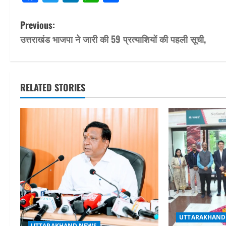
P
Previous:
उत्तराखंड भाजपा ने जारी की 59 प्रत्याशियों की पहली सूची,
o
s
t
RELATED STORIES
n
a
v
i
g
a
UTTARAKHAND
UTTARAKHAND NEWS