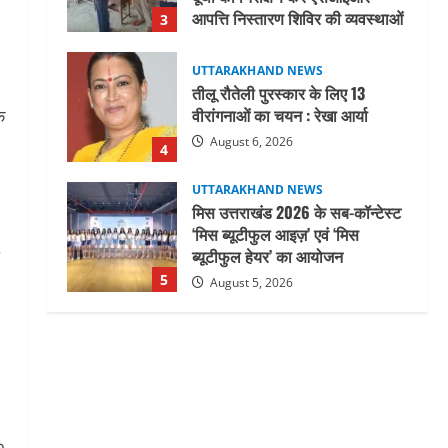
आपत्ति निस्तारण शिविर की व्यवस्थाओं
3
का लिया जायजा
August 6, 2026
UTTARAKHAND NEWS
तीलू रौतेली पुरस्कार के लिए 13
वीरांगनाओं का चयन : रेखा आर्या
े
August 6, 2026
4
UTTARAKHAND NEWS
मिस उत्तराखंड 2026 के सब-कॉन्टेस्ट
‘मिस ब्यूटीफुल आइज़’ एवं ‘मिस
ब्यूटीफुल हेयर’ का आयोजन
5
August 5, 2026
UTTARAKHAND NEWS
धामी कैबिनेट ने लिए कई महत्वपूर्ण
निर्णय, अब सामान्य वर्ग के पशुपालकों
को भी गाय एवं भैंस खरीद पर मिलेगा
अनुदान, मजदूरी संहिता
1
नियमावली-2026 को मिली मंजूरी