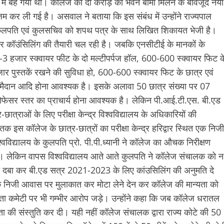
में बह गया था। कॉलेज को दो करोड़ का भवन बीमा मिलने के बावजूद नया
जम कर ली गई है। असवाल ने बताया कि इस संबंध में उन्होंने राज्यपाल
य के कुलपति एवं कुलसचिव को शपथ पत्र के साथ लिखित शिकायत भेजी है।
 कॉउंसिलिंग की तैयारी चल रही है। जबकि एनसीटीई के मानकों के
3 हजार स्क्वायर फीट के दो मल्टीपर्पज हॉल, 600-600 स्क्वायर फिट क
ार पुस्तकें रखने की सुविधा हो, 600-600 स्क्वायर फिट के छात्र एवं
खेल मैदान आदि होना आवश्यक है। इसके अलावा 50 छात्र संख्या पर 07
ोफेसर स्तर का प्राचार्य होना आवश्यक है। लेकिन पी.आई.टी.एस. बी.एड
ात्राओं के लिए परीक्षा केन्द्र विश्वविद्यालय के अधिकारियों की
इस कॉलेज के छात्र-छात्रों का परीक्षा केन्द्र हरिद्वार स्थित एक निजी
वविद्यालय के कुलपति प्रो. पी.पी.ध्यानी ने कॉलेज का औचक निरीक्षण
ये। लेकिन वापस विश्वविद्यालय आते आते कुलपति ने कॉलेज संचालक को न
 को दबा कर बी.एड सत्र 2021-2023 के लिए कांउसिलिंग की अनुमति दे
े निजी आवास पर मुलाकात कर मोटा लेने देन कर कॉलेज की मान्यता को
न्यता कमेटी पर भी गम्भीर आरोप जड़े। उन्होंने कहा कि जब कॉलेज धरातल
न्यता की संस्तुति कर दी। यही नहीं कॉलेज संचालक द्वारा राज्य कोटे की 50