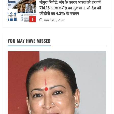
तीलू रौतेली पुरस्कार के लिए 13 वीरांगनाओं का
चयन : रेखा आर्या
August 6, 2026
1
UTTARAKHAND NEWS
मिस उत्तराखंड 2026 के सब-कॉन्टेस्ट ‘मिस
YOU MAY HAVE MISSED
ब्यूटीफुल आइज़’ एवं ‘मिस ब्यूटीफुल हेयर’ का
आयोजन
2
August 5, 2026
UTTARAKHAND NEWS
एमआईटी वर्ल्ड पीस यूनिवर्सिटी और जर्मनी के
बीएसबीआई के बीच समझौता; भारतीय छात्रों
को मिलेंगे वैश्विक अवसर
3
August 5, 2026
STATES NEWS
महाराज की राजस्थान के मुख्यमंत्री से
शिष्टाचार भेंट पर्यटन और सांस्कृतिक
गतिविधियों के विस्तार पर हुई चर्चा