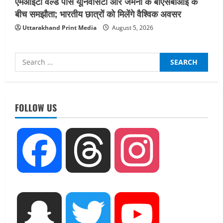
एमआईटी वर्ल्ड पीस यूनिवर्सिटी और जर्मनी के बीएसबीआई के
बीच समझौता; भारतीय छात्रों को मिलेंगे वैश्विक अवसर
Uttarakhand Print Media
August 5, 2026
Search
for:
UTTARAKHAND NEWS
मिस उत्तराखंड 2026 के सब-कॉन्टेस्ट ‘मिस
ब्यूटीफुल आइज़’ एवं ‘मिस ब्यूटीफुल हेयर’ का
FOLLOW US
आयोजन
2
August 5, 2026
UTTARAKHAND NEWS
Facebook
Threads
Instagram
एमआईटी वर्ल्ड पीस यूनिवर्सिटी और जर्मनी के
बीएसबीआई के बीच समझौता; भारतीय छात्रों
को मिलेंगे वैश्विक अवसर
3
August 5, 2026
STATES NEWS
Snapchat
Twitter
YouTube
महाराज की राजस्थान के मुख्यमंत्री से