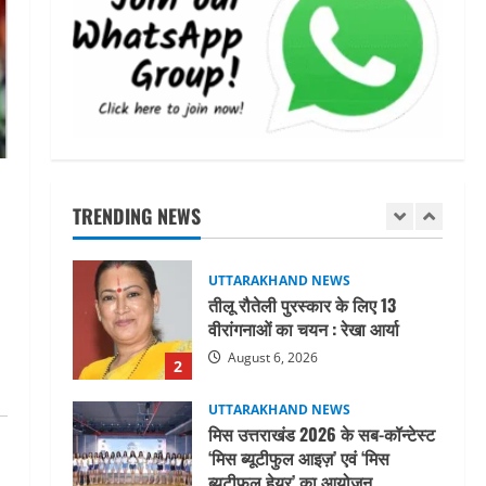
महाराज की राजस्थान के मुख्यमंत्री से
शिष्टाचार भेंट पर्यटन और सांस्कृतिक
गतिविधियों के विस्तार पर हुई चर्चा
5
August 4, 2026
UTTARAKHAND NEWS
जिलाधिकारी/जिला निर्वाचन अधिकारी
ने सहसपुर विधानसभा क्षेत्र के पोलिंग
बूथों का निरीक्षण कर एसआईआर
TRENDING NEWS
आपत्ति निस्तारण शिविर की व्यवस्थाओं
1
का लिया जायजा
August 6, 2026
UTTARAKHAND NEWS
तीलू रौतेली पुरस्कार के लिए 13
वीरांगनाओं का चयन : रेखा आर्या
August 6, 2026
2
UTTARAKHAND NEWS
मिस उत्तराखंड 2026 के सब-कॉन्टेस्ट
‘मिस ब्यूटीफुल आइज़’ एवं ‘मिस
ब्यूटीफुल हेयर’ का आयोजन