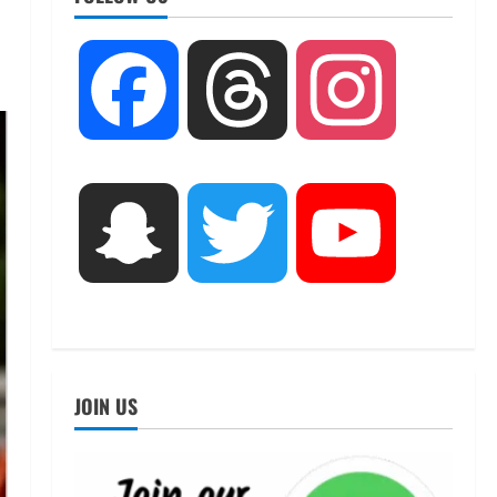
UTTARAKHAND NEWS
तीलू रौतेली पुरस्कार के लिए 13
Facebook
Threads
Instagram
वीरांगनाओं का चयन : रेखा आर्या
August 6, 2026
2
UTTARAKHAND NEWS
मिस उत्तराखंड 2026 के सब-कॉन्टेस्ट
Snapchat
Twitter
YouTube
‘मिस ब्यूटीफुल आइज़’ एवं ‘मिस
ब्यूटीफुल हेयर’ का आयोजन
3
August 5, 2026
UTTARAKHAND NEWS
एमआईटी वर्ल्ड पीस यूनिवर्सिटी और
जर्मनी के बीएसबीआई के बीच समझौता;
JOIN US
भारतीय छात्रों को मिलेंगे वैश्विक
अवसर
4
August 5, 2026
STATES NEWS